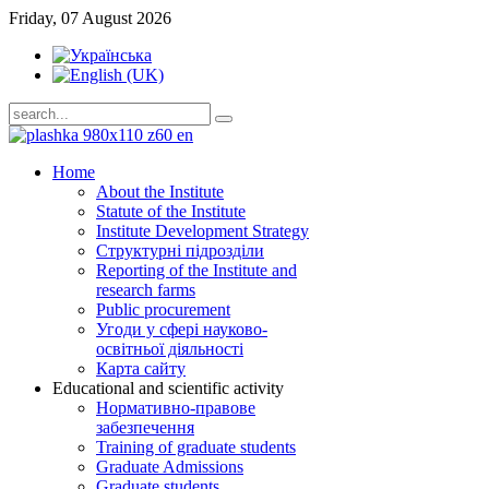
Friday, 07 August 2026
Home
About the Institute
Statute of the Institute
Institute Development Strategy
Структурні підрозділи
Reporting of the Institute and
research farms
Public procurement
Угоди у сфері науково-
освітньої діяльності
Карта сайту
Educational and scientific activity
Нормативно-правове
забезпечення
Training of graduate students
Graduate Admissions
Graduate students