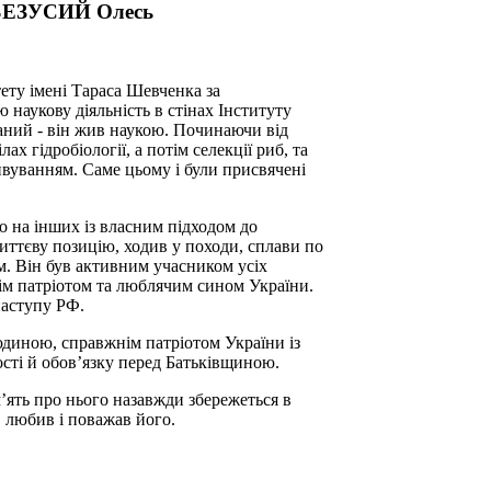
а БЕЗУСИЙ Олесь
ету імені Тараса Шевченка за
 наукову діяльність в стінах Інституту
ний - він жив наукою. Починаючи від
ах гідробіології, а потім селекції риб, та
ивуванням. Саме цьому і були присвячені
о на інших із власним підходом до
иттєву позицію, ходив у походи, сплави по
ом. Він був активним учасником усіх
ім патріотом та люблячим сином України.
наступу РФ.
диною, справжнім патріотом України із
сті й обов’язку перед Батьківщиною.
’ять про нього назавжди збережеться в
в, любив і поважав його.