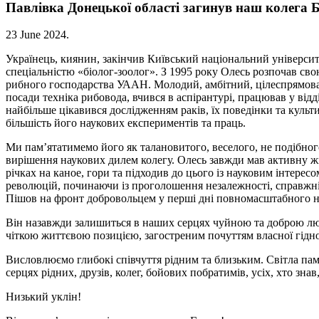
Павлівка Донецької області загинув наш колег
23 June 2024
.
Українець, киянин, закінчив Київський національний університ
спеціальністю «біолог-зоолог». З 1995 року Олесь розпочав свою
рибного господарства УААН. Молодий, амбітний, цілеспрямова
посади техніка рибовода, вчився в аспірантурі, працював у відділ
найбільше цікавився дослідженням раків, їх поведінки та культ
більшість його наукових експериментів та праць.
Ми пам’ятатимемо його як талановитого, веселого, не подібног
вирішення наукових дилем колегу. Олесь завжди мав активну ж
річках на каное, гори та підходив до цього із науковим інтерес
революцій, починаючи із проголошення незалежності, справжн
Пішов на фронт добровольцем у перші дні повномасштабного 
Він назавжди залишиться в наших серцях чуйною та доброю лю
чіткою життєвою позицією, загостреним почуттям власної гідно
Висловлюємо глибокі співчуття рідним та близьким. Світла пам
серцях рідних, друзів, колег, бойових побратимів, усіх, хто зна
Низький уклін!