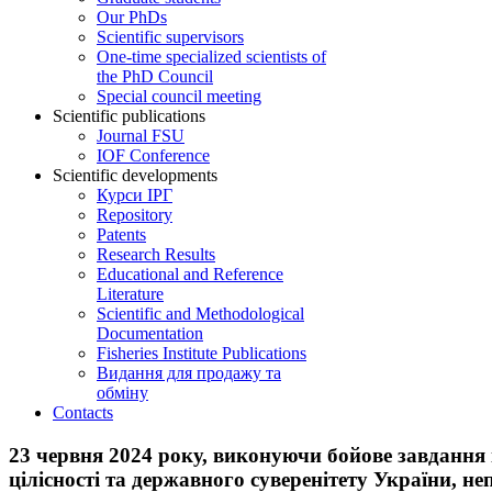
Our PhDs
Scientific supervisors
One-time specialized scientists of
the PhD Council
Special council meeting
Scientific publications
Journal FSU
IOF Conference
Scientific developments
Курси ІРГ
Repository
Patents
Research Results
Educational and Reference
Literature
Scientific and Methodological
Documentation
Fisheries Institute Publications
Видання для продажу та
обміну
Contacts
23 червня 2024 року, виконуючи бойове завдання і
цілісності та державного суверенітету України, н