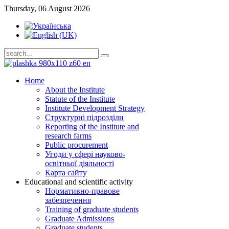
Thursday, 06 August 2026
Home
About the Institute
Statute of the Institute
Institute Development Strategy
Структурні підрозділи
Reporting of the Institute and
research farms
Public procurement
Угоди у сфері науково-
освітньої діяльності
Карта сайту
Educational and scientific activity
Нормативно-правове
забезпечення
Training of graduate students
Graduate Admissions
Graduate students