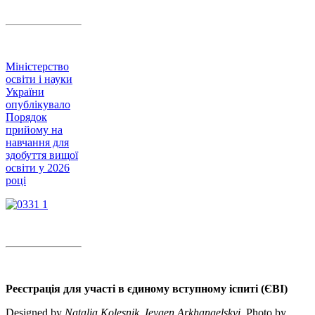
Міністерство
освіти і науки
України
опублікувало
Порядок
прийому на
навчання для
здобуття вищої
освіти у 2026
році
Реєстрація для участі в єдиному вступному іспиті (ЄВІ)
Designed by
Natalia Kolesnik
,
Ievgen Arkhangelskyi
. Photo by