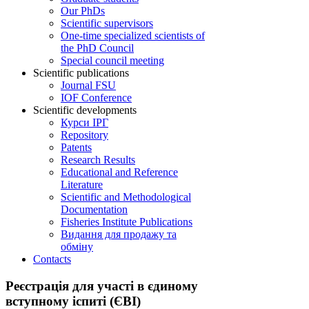
Our PhDs
Scientific supervisors
One-time specialized scientists of
the PhD Council
Special council meeting
Scientific publications
Journal FSU
IOF Conference
Scientific developments
Курси ІРГ
Repository
Patents
Research Results
Educational and Reference
Literature
Scientific and Methodological
Documentation
Fisheries Institute Publications
Видання для продажу та
обміну
Contacts
Реєстрація для участі в єдиному
вступному іспиті (ЄВІ)