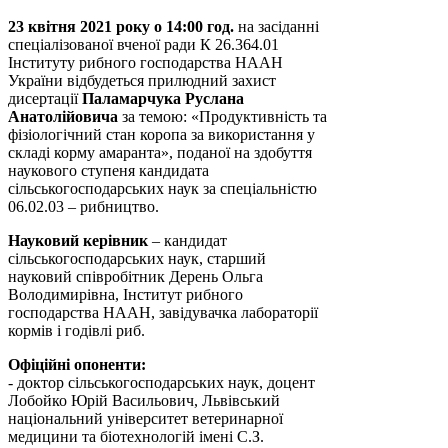
23 квітня 2021 року о 14:00 год.
на засіданні
спеціалізованої вченої ради К 26.364.01
Інституту рибного господарства НААН
України відбудеться прилюдний захист
дисертації
Паламарчука Руслана
Анатолійовича
за темою: «Продуктивність та
фізіологічний стан коропа за використання у
складі корму амаранта», поданої на здобуття
наукового ступеня кандидата
сільськогосподарських наук за спеціальністю
06.02.03 – рибництво.
Науковий керівник
– кандидат
сільськогосподарських наук, старший
науковий співробітник Дерень Ольга
Володимирівна, Інститут рибного
господарства НААН, завідувачка лабораторії
кормів і годівлі риб.
Офіційні опоненти:
- доктор сільськогосподарських наук, доцент
Лобойко Юрій Васильович, Львівський
національний університет ветеринарної
медицини та біотехнологій імені С.З.