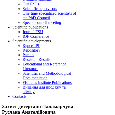
Our PhDs
Scientific supervisors
One-time specialized scientists of
the PhD Council
Special council meeting
Scientific publications
Journal FSU
IOF Conference
Scientific developments
Курси ІРГ
Repository
Patents
Research Results
Educational and Reference
Literature
Scientific and Methodological
Documentation
Fisheries Institute Publications
Видання для продажу та
обміну
Contacts
Захист дисертації Паламарчука
Руслана Анатолійовича