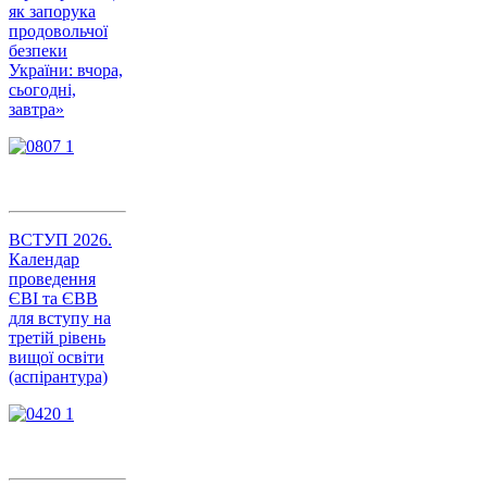
як запорука
продовольчої
безпеки
України: вчора,
сьогодні,
завтра»
ВСТУП 2026.
Календар
проведення
ЄВІ та ЄВВ
для вступу на
третій рівень
вищої освіти
(аспірантура)