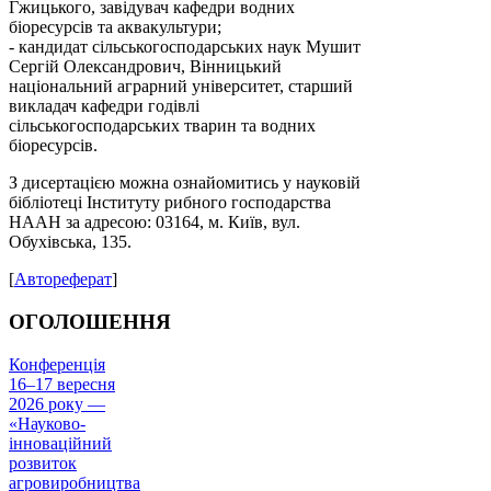
Гжицького, завідувач кафедри водних
біоресурсів та аквакультури;
- кандидат сільськогосподарських наук Мушит
Сергій Олександрович, Вінницький
національний аграрний університет, старший
викладач кафедри годівлі
сільськогосподарських тварин та водних
біоресурсів.
З дисертацією можна ознайомитись у науковій
бібліотеці Інституту рибного господарства
НААН за адресою: 03164, м. Київ, вул.
Обухівська, 135.
[
Автореферат
]
ОГОЛОШЕННЯ
Конференція
16–17 вересня
2026 року —
«Науково-
інноваційний
розвиток
агровиробництва