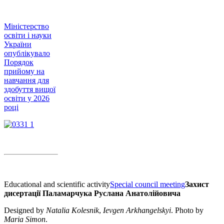
Міністерство
освіти і науки
України
опублікувало
Порядок
прийому на
навчання для
здобуття вищої
освіти у 2026
році
Educational and scientific activity
Special council meeting
Захист
дисертації Паламарчука Руслана Анатолійовича
Designed by
Natalia Kolesnik
,
Ievgen Arkhangelskyi
. Photo by
Maria Simon
.