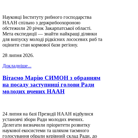
Науковці Інституту рибного господарства
НААН спільно з держрибоохороною
обстежили 20 річок Закарпатської області.
Мета експедиції — знайти найкращі ділянки
для випуску молоді рідкісних лососевих риб та
оцінити стан кормової бази регіону.
28 липня 2026
.
Докладніше...
Вітаємо Марію СИМОН з обранням
на посаду заступниці голови Ради
молодих вчених НААН
24 липня на базі Президії НААН відбулися
установчі збори Ради молодих вчених.
Делегати визначили пріоритети розвитку
наукової екосистеми та шляхом таємного
голосування обрали керівний склад Ради, до