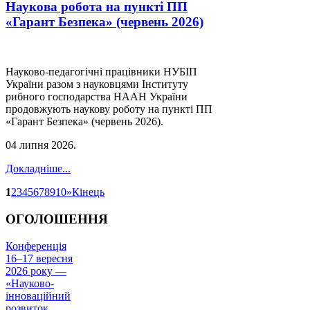
Наукова робота на пункті ПП
«Гарант Безпека» (червень 2026)
Науково-педагогічні працівники НУБІП
України разом з науковцями Інституту
рибного господарства НААН України
продовжують наукову роботу на пункті ПП
«Гарант Безпека» (червень 2026).
04 липня 2026
.
Докладніше...
1
2
3
4
5
6
7
8
9
10
»
Кінець
ОГОЛОШЕННЯ
Конференція
16–17 вересня
2026 року —
«Науково-
інноваційний
розвиток