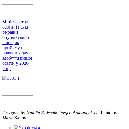
Міністерство
освіти і науки
України
опублікувало
Порядок
прийому на
навчання для
здобуття вищої
освіти у 2026
році
Designed by
Natalia Kolesnik
,
Ievgen Arkhangelskyi
. Photo by
Maria Simon
.