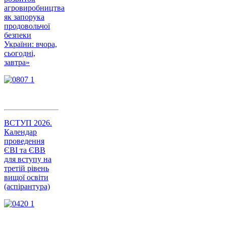
агровиробництва
як запорука
продовольчої
безпеки
України: вчора,
сьогодні,
завтра»
ВСТУП 2026.
Календар
проведення
ЄВІ та ЄВВ
для вступу на
третій рівень
вищої освіти
(аспірантура)