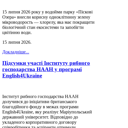
15 липня 2026 року у водойми парку «Піскові
Озера» внесли корисну одноклітинну зелену
мікроводорость — хлорелу, яка має покращити
біологічний стан екосистеми та запобігти
цвітінню води.
15 липня 2026
.
Докладніше...
Підсумки участі Інституту рибного
господарства НААН у програмі
English4Ukraine
Інститут рибного господарства НААН
долучився до ініціативи британського
благодійного фонду в межах програми
English4Ukraine, яку реалізує Маріупольський
державний університет. Відповідно до
укладеного корпоративного договору
співробітники та аспіранти отримали