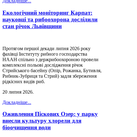
Докладніше...
Екологічний моніторинг Карпат:
науковці та рибоохорона дослідили
стан річок Львівщини
Протягом першої декади липня 2026 року
фахівці Інституту рибного господарства
НААН спільно з держрибоохороною провели
комплексні польові дослідження річок
Стрийського басейну (Опір, Рожанка, Бутивля,
Рибник-Зубриця та Стрий) задля збереження
рідкісних видів риб.
20 липня 2026
.
Докладніше...
Оживлення Піскових Озер: у парку
внесли культуру хлорели для
біоочищення води