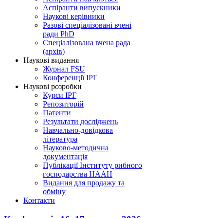
Аспіранти випускники
Наукові керівники
Разові спеціалізовані вчені
ради PhD
Спеціалізована вчена рада
(архів)
Наукові видання
Журнал FSU
Конференції ІРГ
Наукові розробки
Курси ІРГ
Репозиторій
Патенти
Результати досліджень
Навчально-довідкова
література
Науково-методична
документація
Публікації Інституту рибного
господарства НААН
Видання для продажу та
обміну
Контакти