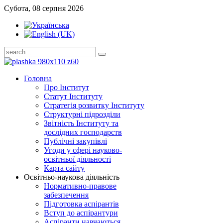
Субота, 08 серпня 2026
Головна
Про Інститут
Статут Інституту
Стратегія розвитку Інституту
Структурні підрозділи
Звітність Інституту та
дослідних господарств
Публічні закупівлі
Угоди у сфері науково-
освітньої діяльності
Карта сайту
Освітньо-наукова діяльність
Нормативно-правове
забезпечення
Підготовка аспірантів
Вступ до аспірантури
Аспіранти навчаються