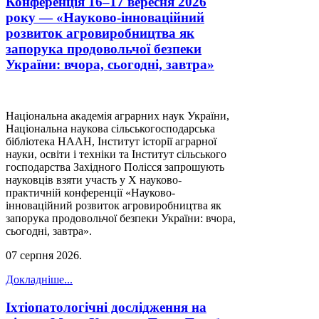
Конференція 16–17 вересня 2026
року — «Науково-інноваційний
розвиток агровиробництва як
запорука продовольчої безпеки
України: вчора, сьогодні, завтра»
Національна академія аграрних наук України,
Національна наукова сільськогосподарська
бібліотека НААН, Інститут історії аграрної
науки, освіти і техніки та Інститут сільського
господарства Західного Полісся запрошують
науковців взяти участь у Х науково-
практичній конференції «Науково-
інноваційний розвиток агровиробництва як
запорука продовольчої безпеки України: вчора,
сьогодні, завтра».
07 серпня 2026
.
Докладніше...
Іхтіопатологічні дослідження на