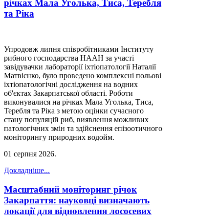
річках Мала Уголька, Тиса, Теребля
та Ріка
Упродовж липня співробітниками Інституту
рибного господарства НААН за участі
завідувачки лабораторії іхтіопатології Наталії
Матвієнко, було проведено комплексні польові
іхтіопатологічні дослідження на водних
об'єктах Закарпатської області. Роботи
виконувалися на річках Мала Уголька, Тиса,
Теребля та Ріка з метою оцінки сучасного
стану популяцій риб, виявлення можливих
патологічних змін та здійснення епізоотичного
моніторингу природних водойм.
01 серпня 2026
.
Докладніше...
Масштабний моніторинг річок
Закарпаття: науковці визначають
локації для відновлення лососевих