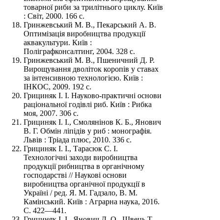
товарної риби за трилітнього циклу. Київ
: Світ, 2000. 166 с.
Гринжевський М. В., Пекарський А. В.
Оптимізація виробництва продукції
аквакультури. Київ :
Поліграфконсалтинг, 2004. 328 с.
Гринжевський М. В., Пшеничний Д. Р.
Вирощування дволіток коропів у ставах
за інтенсивною технологією. Київ :
ІНКОС, 2009. 192 с.
Грициняк І. І. Науково-практичні основи
раціональної годівлі риб. Київ : Рибка
моя, 2007. 306 с.
Грициняк І. І., Смолянінов К. Б., Янович
В. Г. Обмін ліпідів у риб : монографія.
Львів : Тріада плюс, 2010. 336 с.
Грициняк І. І., Тарасюк С. І.
Технологічні заходи виробництва
продукції рибництва в органічному
господарстві // Наукові основи
виробництва органічної продукції в
Україні / ред. Я. М. Гадзало, В. М.
Камінський. Київ : Аграрна наука, 2016.
С. 422—441.
Грициняк І. І., Янович Д. О., Швець Т.