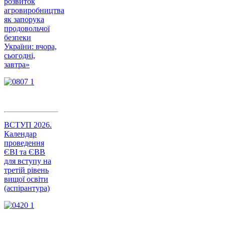
розвиток
агровиробництва
як запорука
продовольчої
безпеки
України: вчора,
сьогодні,
завтра»
ВСТУП 2026.
Календар
проведення
ЄВІ та ЄВВ
для вступу на
третій рівень
вищої освіти
(аспірантура)