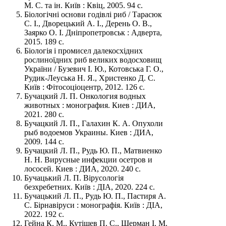
М. С. та ін. Київ : Квіц, 2005. 94 с.
Біологічні основи годівлі риб / Тарасюк
С. І., Дворецький А. І., Дерень О. В.,
Заярко О. І. Дніпропетровськ : Адверта,
2015. 189 с.
Біологія і промисел далекосхідних
рослиноїдних риб великих водосховищ
України / Бузевич І. Ю., Котовська Г. О.,
Рудик-Леуська Н. Я., Христенко Д. С.
Київ : Фітосоціоцентр, 2012. 126 с.
Бучацкий Л. П. Онкология водных
животных : монография. Киев : ДИА,
2021. 280 с.
Бучацкий Л. П., Галахин К. А. Опухоли
рыб водоемов Украины. Киев : ДИА,
2009. 144 с.
Бучацкий Л. П., Рудь Ю. П., Матвиенко
Н. Н. Вирусные инфекции осетров и
лососей. Киев : ДИА, 2020. 240 с.
Бучацький Л. П. Вірусологія
безхребетних. Київ : ДІА, 2020. 224 с.
Бучацький Л. П., Рудь Ю. П., Пастиря А.
С. Бірнавіруси : монографія. Київ : ДІА,
2022. 192 с.
Гейна К. М., Кутіщев П. С., Шерман І. М.