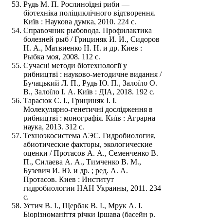
Рудь М. П. Рослиноїдні риби —
біотехніка поліциклічного відтворення.
Київ : Наукова думка, 2010. 224 с.
Справочник рыбовода. Профилактика
болезней рыб / Грициняк И. И., Сидоров
Н. А., Матвиенко Н. Н. и др. Киев :
Рыбка моя, 2008. 112 с.
Сучасні методи біотехнології у
рибництві : науково-методичне видання /
Бучацький Л. П., Рудь Ю. П., Залоїло О.
В., Залоїло І. А. Київ : ДІА, 2018. 192 с.
Тарасюк С. І., Грициняк І. І.
Молекулярно-генетичні дослідження в
рибництві : монографія. Київ : Аграрна
наука, 2013. 312 с.
Техноэкосистема АЭС. Гидробиология,
абиотические факторы, экологические
оценки / Протасов А. А., Семенченко В.
П., Силаева А. А., Тимченко В. М.,
Бузевич И. Ю. и др. ; ред. А. А.
Протасов. Киев : Институт
гидробиологии НАН Украины, 2011. 234
с.
Устич В. І., Щербак В. І., Мрук А. І.
Біорізноманіття річки Іршава (басейн р.