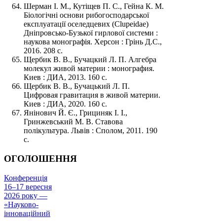
Шерман І. М., Кутіщев П. С., Гейна К. М.
Біологічні основи рибогосподарської
експлуатації оселедцевих (Clupeidae)
Дніпровсько-Бузької гирлової системи :
наукова монографія. Херсон : Грінь Д.С.,
2016. 208 с.
Щербик В. В., Бучацкий Л. П. Алгебра
молекул живой материи : монография.
Киев : ДИА, 2013. 160 с.
Щербик В. В., Бучацький Л. П.
Цифровая гравитация в живой материи.
Киев : ДИА, 2020. 160 с.
Янінович Й. Є., Грициняк І. І.,
Гринжевський М. В. Ставова
полікультура. Львів : Сполом, 2011. 190
с.
ОГОЛОШЕННЯ
Конференція
16–17 вересня
2026 року —
«Науково-
інноваційний