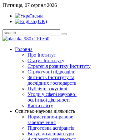
П'ятниця, 07 серпня 2026
Головна
Про Інститут
Статут Інституту
Стратегія розвитку Інституту
Структурні підрозділи
Звітність Інституту та
дослідних господарств
Публічні закупівлі
Угоди у сфері науково-
освітньої діяльності
Карта сайту
Освітньо-наукова діяльність
Нормативно-правове
забезпечення
Підготовка аспірантів
Вступ до аспірантури
Аспіранти навчаються