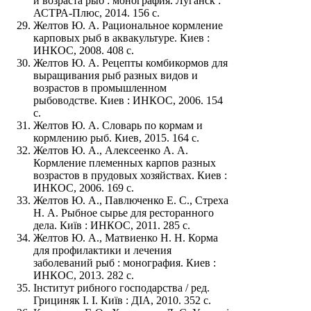
и возраста рыб : монография. Луганск :
АСТРА-Плюс, 2014. 156 с.
Желтов Ю. А. Рациональное кормление
карповых рыб в аквакультуре. Киев :
ИНКОС, 2008. 408 с.
Желтов Ю. А. Рецепты комбикормов для
выращивания рыб разных видов и
возрастов в промышленном
рыбоводстве. Киев : ИНКОС, 2006. 154
с.
Желтов Ю. А. Словарь по кормам и
кормлению рыб. Киев, 2015. 164 с.
Желтов Ю. А., Алексеенко А. А.
Кормление племенных карпов разных
возрастов в прудовых хозяйствах. Киев :
ИНКОС, 2006. 169 с.
Желтов Ю. А., Павлюченко Е. С., Стреха
Н. А. Рыбное сырье для ресторанного
дела. Київ : ИНКОС, 2011. 285 с.
Желтов Ю. А., Матвиенко Н. Н. Корма
для профилактики и лечения
заболеваний рыб : монография. Киев :
ИНКОС, 2013. 282 с.
Інститут рибного господарства / ред.
Грициняк І. І. Київ : ДІА, 2010. 352 с.