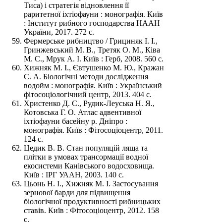
Тиса) і стратегія відновлення її
раритетної іхтіофауни : монографія. Київ
: Інститут рибного господарства НААН
України, 2017. 272 с.
Фермерське рибництво / Грициняк І. І.,
Гринжевський М. В., Третяк О. М., Ківа
М. С., Мрук А. І. Київ : Герб, 2008. 560 с.
Хижняк М. І., Євтушенко М. Ю., Кражан
С. А. Біологічні методи дослідження
водойм : монографія. Київ : Український
фітосоціологічний центр, 2013. 404 с.
Христенко Д. С., Рудик-Леуська Н. Я.,
Котовська Г. О. Атлас адвентивної
іхтіофауни басейну р. Дніпро :
монографія. Київ : Фітосоціоцентр, 2011.
124 с.
Цедик В. В. Стан популяцій ляща та
плітки в умовах трансормації водної
екосистеми Канівського водосховища.
Київ : ІРГ УААН, 2003. 140 с.
Цьонь Н. І., Хижняк М. І. Застосування
зернової барди для підвищення
біологічної продуктивності рибницьких
ставів. Київ : Фітосоціоцентр, 2012. 158
с.