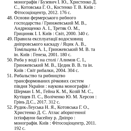
монографія / Бузевич І. Ю., Христенко Д.
С., Котовська Г. О., Костенко Т. В. Київ :
Фітосоціоцентр, 2012. 176 с.
Основи фермерського рибного
господарства / Гринжевський М. В.,
Андрющенко А. І., Третяк О. М.,
Грициняк І. І. Київ : Світ, 2000. 340 с.
Правила експлуатації водосховищ
дніпровського каскаду / Яцик А. В.,
Томільцева А. І., Гринжевський М. В. та
ін. Київ : Генеза, 2001. 180 с.
Риба у воді і на столі / Алимов С. І.,
Гринжевський М. В., Цедик В. В. та ін.
Київ : Світ рибалки, 2004. 304 с.
Рибальство та рибництво
трансформованих річкових систем
півдня України : наукова монографія /
Шерман І. М., Гейна К. М., Козій М. С.,
Кутіщев П. С., Воліченко Ю. М. Херсон :
Грінь Д.С., 2017. 312 с.
Рудик-Леуська Н. Я., Котовська Г. О.,
Христенко Д. С. Атлас аборигенної
іхтіофауни басейну р. Дніпро :
монографія. Київ : Фітосоціоцентр, 2011.
192 с.