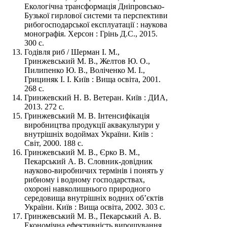
Екологічна трансформація Дніпровсько-
Бузької гирлової системи та перспективи
рибогосподарської експлуатації : наукова
монографія. Херсон : Грінь Д.С., 2015.
300 с.
Годівля риб / Шерман І. М.,
Гринжевський М. В., Желтов Ю. О.,
Пилипенко Ю. В., Воліченко М. І.,
Грициняк І. І. Київ : Вища освіта, 2001.
268 с.
Гринжевский Н. В. Ветеран. Київ : ДИА,
2013. 272 с.
Гринжевський М. В. Інтенсифікація
виробництва продукції аквакультури у
внутрішніх водоймах України. Київ :
Світ, 2000. 188 с.
Гринжевський М. В., Єрко В. М.,
Пекарський А. В. Словник-довідник
науково-виробничих термінів і понять у
рибному і водному господарствах,
охороні навколишнього природного
середовища внутрішніх водних об’єктів
України. Київ : Вища освіта, 2002. 303 с.
Гринжевський М. В., Пекарський А. В.
Економічна ефективність вирощування