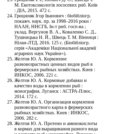
М. Екотоксикологія лососевих риб. Київ
: ДІА, 2015. 472 с.
Грициняк Ігор Іванович : біобібліогр.
покажч. наук. пр. за 1998–2016 роки /
НААН, ННСГБ, Ін-т риб. госп-ва ;
уклад. Вергунов В. А., Коваленко С. Д.,
Тушницька Н. Й., Швець Т. М. Вінниця :
Нілан-ЛТД, 2016. 125 с. (Біобібліогр.
серія «Академіки Національної академії
аграрних наук України»).
Желтов Ю. А. Кормление
разновозрастных ценных видов рыб в
фермерских рыбных хозяйствах. Киев :
ИНКОС, 2006. 221 с.
Желтов Ю. А. Кормовые добавки и
качество воды в кормлении рыб :
монография. Луганск : АСТРА-Плюс,
2014. 172 с.
Желтов Ю. А. Организация кормления
разновозрастного карпа в фермерских
рыбных хозяйствах. Киев : ИНКОС,
2006. 282 с.
Желтов Ю. А. Протеин и аминокислоты
в кормах для выращивания разного вида