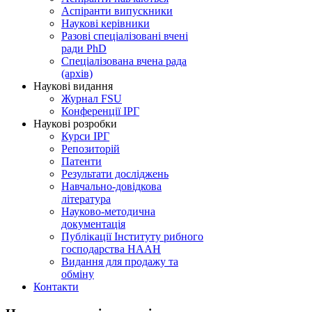
Аспіранти випускники
Наукові керівники
Разові спеціалізовані вчені
ради PhD
Спеціалізована вчена рада
(архів)
Наукові видання
Журнал FSU
Конференції ІРГ
Наукові розробки
Курси ІРГ
Репозиторій
Патенти
Результати досліджень
Навчально-довідкова
література
Науково-методична
документація
Публікації Інституту рибного
господарства НААН
Видання для продажу та
обміну
Контакти