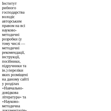
Інститут
рибного
господарства
володіє
авторським
правом на всі
науково-
методичні
розробки (у
тому числі —
методичні
рекомендації,
інструкції,
посібники,
підручники та
ін.) переліки
яких розміщені
на даному сайті
у розділах
«Навчально-
довідкова
література» та
«Науково-
методична
документація».