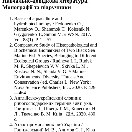
Навчально-довідкова література.
Монографії та підручники
Basics of aquaculture and
hydrobiotechnology / Fedonenko O.,
Marenkov O., Sharamok T., Kolesnik N.,
Grygorenko T., Simon M. // WSN. 2017.
Vol. 88(1). P. 1—57.
Comparative Study of Histopathological and
Biochemical Biomarkers of Two Black Sea
Marine Fish Species, Belonging to Different
Ecological Groups / Rudneva I. I., Rudyk
M. P., Shepelevich V. V., Skivka L. М.,
Roslova N. N., Shaida V. G. // Marine
Environments. Diversity, Threats And
Conservation / ed. Charles L. New York :
Nova Science Publishers, Inc., 2020. P. 429
—464.
Англійсько-український словник
рибогосподарських термінів / авт.-укл.
Грициняк І. І., Швець Т. М., Колесник Н.
Л., Ткаченко В. М. Київ : ДІА, 2020. 480
с.
Атлас промислових риб України /
Гринжевський М. В., Алимов С. І., Ківа