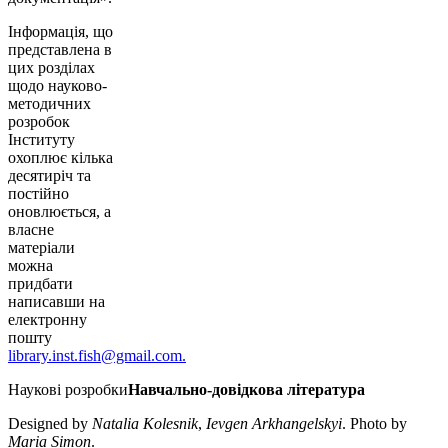
Інформація, що
представлена в
цих розділах
щодо науково-
методичних
розробок
Інституту
охоплює кілька
десятиріч та
постійно
оновлюється, а
власне
матеріали
можна
придбати
написавши на
електронну
пошту
library.inst.fish@gmail.com.
Наукові розробки
Навчально-довідкова література
Designed by
Natalia Kolesnik
,
Ievgen Arkhangelskyi
. Photo by
Maria Simon
.