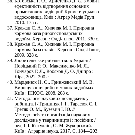
Котовська Г. О., Христенко Д. С. Умови і
ефективність відтворення основних
промислових видів риб Кременчуцького
водосховища. Київ : Аграр Медіа Груп,
2010. 175 с.
Кражан С. А., Хижняк М. І. Природна
кормова база рибогосподарських
водойм. Херсон : Олді-плюс, 2011. 330 с.
Кражан С. А., Хижняк М. І. Природна
кормова база ставів. Херсон : Олді-Плюс,
2009. 328 с.
Любительське рибальство в Україні /
Новіцький Р. О., Максименко М. Л.,
Гончаров Г. Л., Кобяков Д. О. Дніпро :
Ліра, 2022. 200 с.
Марценюк Н. О., Гринжевський М. В.
Вирощування риби в малих водоймах.
Київ : ІНКОС, 2008. 208 с.
Методологія наукових досліджень у
рибництві / Грициняк І. І., Тарасюк С. І.,
Третяк О. М., Бузевич І. Ю. //
Методологія та організація наукових
досліджень у тваринництві : посібник /
ред. І. І. Ібатуллін, О. М. Жукорський.
Київ : Аграрна наука, 2017. С. 184—203.