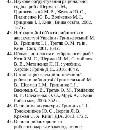
Наукове обґрунтування раціональної
годівлі риб / Шерман І. М.,
Гринжевський М. В., Желтов Ю. О.,
Пилипенко Ю. В., Воліченко М. І.,
Грициняк І. І. Київ : Вища освіта, 2002.
127 с.
Нетрадиційні об’єкти рибництва в
аквакультурі України / Гринжевський М.
В., Грициняк І. І., Третяк О. М. та ін.
Київ : Світ, 2001. 164 с.
Общая гистология и эмбриология рыб /
Козий М. С., Шерман И. М., Самойлюк
В. В., Матвиенко Н. Н. : учебник.
Херсон : Гринь Д.С., 2016. 484 с.
Організація селекційно-племінної
роботи в рибництві / Гринжевський М.
В., Шерман І. М., Грициняк І. І.,
Василець С. В., Третяк О. М., Томіленко
В. Г., Олексієнко О. О., Мрук А. І. Київ :
Рибка моя, 2006. 352 с.
Основи марикультури / Грициняк І. І.,
Толоконніков Ю. О., Ізергін Л. В.,
Кражан С. А. Київ : ДІА, 2013. 172 с.
Основи рибоохорони та
рибогосподарське законодавство :