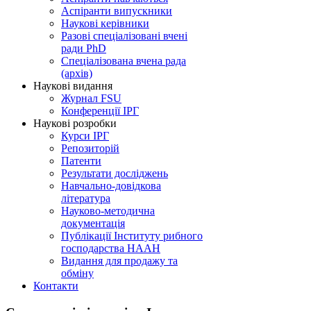
Аспіранти випускники
Наукові керівники
Разові спеціалізовані вчені
ради PhD
Спеціалізована вчена рада
(архів)
Наукові видання
Журнал FSU
Конференції ІРГ
Наукові розробки
Курси ІРГ
Репозиторій
Патенти
Результати досліджень
Навчально-довідкова
література
Науково-методична
документація
Публікації Інституту рибного
господарства НААН
Видання для продажу та
обміну
Контакти