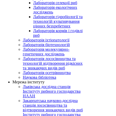
Лабораторія селекції риб
Лабораторія екологічних
досліджень
Лабораторія гідробіології та
технологій культивування
цінних безхребетних
Лабораторія кормів і годівлі
риб
Лабораторія іхтіопатології
Лабораторія біотехнологій
Лабораторія молекулярно-
генетичних досліджень
Лабораторія лососівництва та
технологій відтворення рідкісних
та зникаючих видів риб
Лабораторія осетрівництва
Наукова бібліотека
Мережа інституту
Львівська дослідна станція
Інституту рибного господарства
НААН
Закарпатська науково-дослідна
станція лососівництва та
відтворення зникаючих видів риб
Інституту рибного господарства