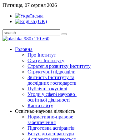
П'ятниця, 07 серпня 2026
Головна
Про Інститут
Статут Інституту
Стратегія розвитку Інституту
Структурні підрозділи
Звітність Інституту та
дослідних господарств
Публічні закупівлі
Угоди у сфері науково-
освітньої діяльності
Карта сайту
Освітньо-наукова діяльність
Нормативно-правове
забезпечення
Підготовка аспірантів
Вступ до аспірантури
Аспіранти навчаються