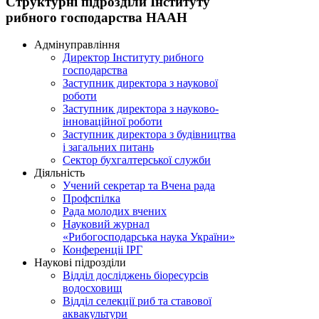
Структурні підрозділи Інституту
рибного господарства НААН
Адмінуправління
Директор Інституту рибного
господарства
Заступник директора з наукової
роботи
Заступник директора з науково-
інноваційної роботи
Заступник директора з будівництва
і загальних питань
Сектор бухгалтерської служби
Діяльність
Учений секретар та Вчена рада
Профспілка
Рада молодих вчених
Науковий журнал
«Рибогосподарська наука України»
Конференціі ІРГ
Наукові підрозділи
Відділ досліджень біоресурсів
водосховищ
Відділ селекції риб та ставової
аквакультури