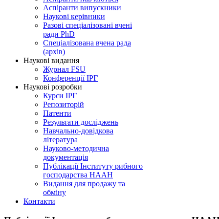
Аспіранти випускники
Наукові керівники
Разові спеціалізовані вчені
ради PhD
Спеціалізована вчена рада
(архів)
Наукові видання
Журнал FSU
Конференції ІРГ
Наукові розробки
Курси ІРГ
Репозиторій
Патенти
Результати досліджень
Навчально-довідкова
література
Науково-методична
документація
Публікації Інституту рибного
господарства НААН
Видання для продажу та
обміну
Контакти