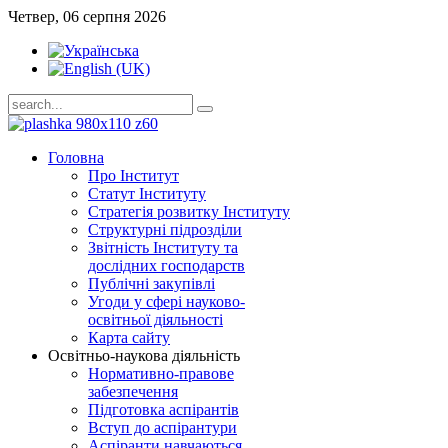
Четвер, 06 серпня 2026
Головна
Про Інститут
Статут Інституту
Стратегія розвитку Інституту
Структурні підрозділи
Звітність Інституту та
дослідних господарств
Публічні закупівлі
Угоди у сфері науково-
освітньої діяльності
Карта сайту
Освітньо-наукова діяльність
Нормативно-правове
забезпечення
Підготовка аспірантів
Вступ до аспірантури
Аспіранти навчаються