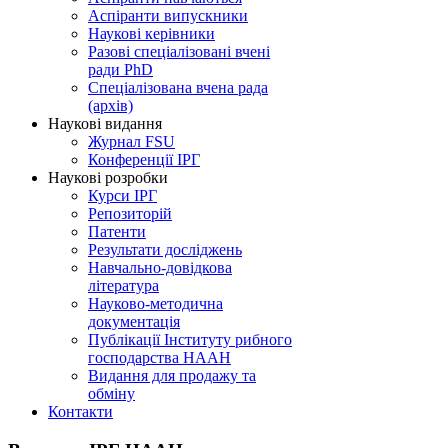
Аспіранти випускники
Наукові керівники
Разові спеціалізовані вчені
ради PhD
Спеціалізована вчена рада
(архів)
Наукові видання
Журнал FSU
Конференції ІРГ
Наукові розробки
Курси ІРГ
Репозиторій
Патенти
Результати досліджень
Навчально-довідкова
література
Науково-методична
документація
Публікації Інституту рибного
господарства НААН
Видання для продажу та
обміну
Контакти