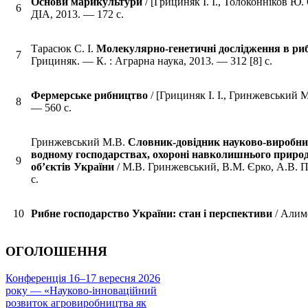
Основи марикультури
/ [Грициняк І. І., Толоконніков Ю. 
6
ДІА, 2013. — 172 с.
Тарасюк С. І.
Молекулярно-генетичні дослідження в риб
7
Грициняк. — К. : Аграрна наука, 2013. — 312 [8] с.
Фермерське рибництво
/ [Грициняк І. І., Гринжевський М.
8
— 560 с.
Гринжевський М.В.
Словник-довідник науково-виробнич
водному господарствах, охороні навколишнього приро
9
об’єктів України
/ М.В. Гринжевський, В.М. Єрко, А.В. П
с.
10
Рибне господарство України: стан і перспективи
/ Алимо
ОГОЛОШЕННЯ
Конференція 16–17 вересня 2026
року — «Науково-інноваційний
розвиток агровиробництва як