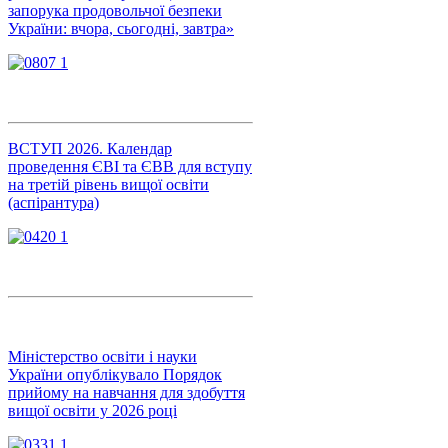
запорука продовольчої безпеки
України: вчора, сьогодні, завтра»
ВСТУП 2026. Календар
проведення ЄВІ та ЄВВ для вступу
на третій рівень вищої освіти
(аспірантура)
Міністерство освіти і науки
України опублікувало Порядок
прийому на навчання для здобуття
вищої освіти у 2026 році