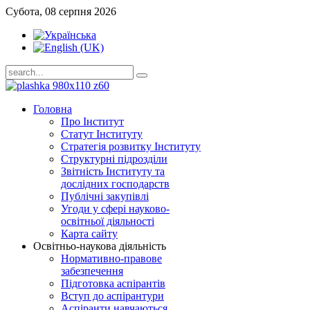
Субота, 08 серпня 2026
Головна
Про Інститут
Статут Інституту
Стратегія розвитку Інституту
Структурні підрозділи
Звітність Інституту та
дослідних господарств
Публічні закупівлі
Угоди у сфері науково-
освітньої діяльності
Карта сайту
Освітньо-наукова діяльність
Нормативно-правове
забезпечення
Підготовка аспірантів
Вступ до аспірантури
Аспіранти навчаються