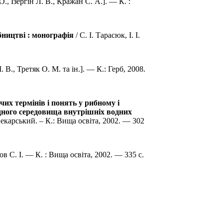
О., Ізергін Л. В., Кражан С. А.]. — К. :
ництві : монографія
/ С. І. Тарасюк, І. І.
 В., Третяк О. М. та ін.]. — К.: Герб, 2008.
их термінів і понять у рибному і
дного середовища внутрішніх водних
екарський. – К.: Вища освіта, 2002. — 302
в С. І. — К. : Вища освіта, 2002. — 335 с.