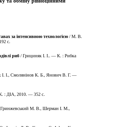
у та обміну рівноцінними
авах за інтенсивною технологією
/ М. В.
92 с.
дівлі риб
/ Грициняк І. І.. — К. : Рибка
 І. І., Смолянінов К. Б., Янович В. Г. —
К. : ДІА, 2010. — 352 с.
[Гринжевський М. В., Шерман І. М.,