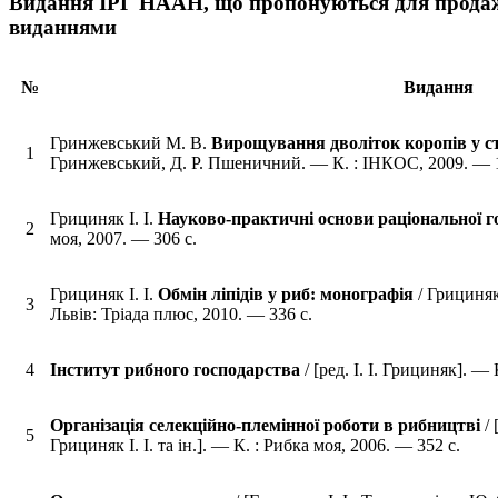
Видання ІРГ НААН, що пропонуються для продаж
виданнями
№
Видання
Гринжевський М. В.
Вирощування дволіток коропів у ст
1
Гринжевський, Д. Р. Пшеничний. — К. : ІНКОС, 2009. — 1
Грициняк І. І.
Науково-практичні основи раціональної го
2
моя, 2007. — 306 с.
Грициняк І. І.
Обмін ліпідів у риб: монографія
/ Грициняк
3
Львів: Тріада плюс, 2010. — 336 с.
4
Інститут рибного господарства
/ [ред. І. І. Грициняк]. — 
Організація селекційно-племінної роботи в рибництві
/ 
5
Грициняк І. І. та ін.]. — К. : Рибка моя, 2006. — 352 с.