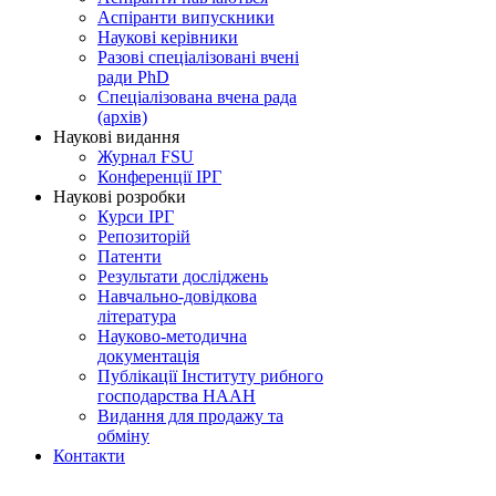
Аспіранти випускники
Наукові керівники
Разові спеціалізовані вчені
ради PhD
Спеціалізована вчена рада
(архів)
Наукові видання
Журнал FSU
Конференції ІРГ
Наукові розробки
Курси ІРГ
Репозиторій
Патенти
Результати досліджень
Навчально-довідкова
література
Науково-методична
документація
Публікації Інституту рибного
господарства НААН
Видання для продажу та
обміну
Контакти