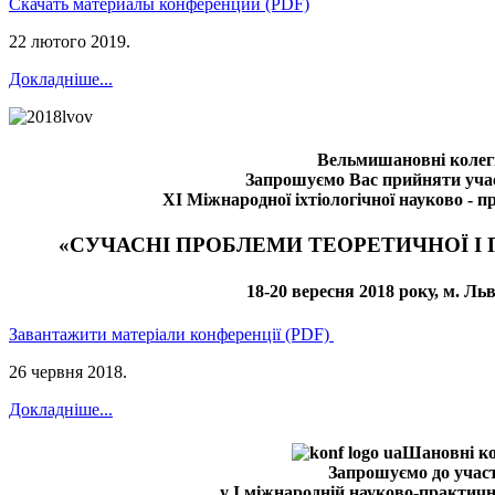
Скачать материалы конференции (PDF)
22 лютого 2019
.
Докладніше...
Вельмишановні колег
Запрошуємо Вас прийняти учас
XI Міжнародної іхтіологічної науково - п
«СУЧАСНІ ПРОБЛЕМИ ТЕОРЕТИЧНОЇ І П
18-20 вересня 2018 року, м. Ль
Завантажити матеріали конференції (PDF)
26 червня 2018
.
Докладніше...
Шановні ко
Запрошуємо до участ
у I міжнародній науково-практичн