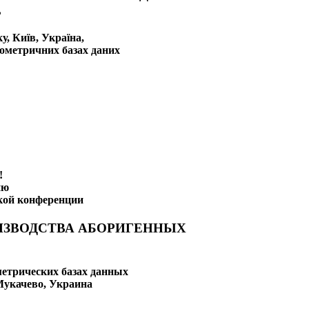
,
у, Київ, Україна,
кометричних базах даних
!
ию
кой конференции
ИЗВОДСТВА АБОРИГЕННЫХ
метрических базах данных
 Мукачево, Украина