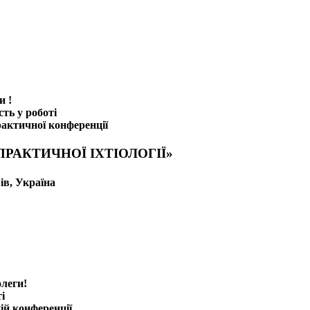
и !
ть у роботі
рактичної конференції
РАКТИЧНОЇ ІХТІОЛОГІЇ»
вів, Україна
леги!
і
ій конференції