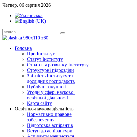
Четвер, 06 серпня 2026
Головна
Про Інститут
Статут Інституту
Стратегія розвитку Інституту
Структурні підрозділи
Звітність Інституту та
дослідних господарств
Публічні закупівлі
Угоди у сфері науково-
освітньої діяльності
Карта сайту
Освітньо-наукова діяльність
Нормативно-правове
забезпечення
Підготовка аспірантів
Вступ до аспірантури
Аспіранти навчаються