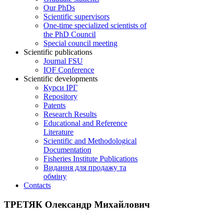
Our PhDs
Scientific supervisors
One-time specialized scientists of
the PhD Council
Special council meeting
Scientific publications
Journal FSU
IOF Conference
Scientific developments
Курси ІРГ
Repository
Patents
Research Results
Educational and Reference
Literature
Scientific and Methodological
Documentation
Fisheries Institute Publications
Видання для продажу та
обміну
Contacts
ТРЕТЯК Олександр Михайлович