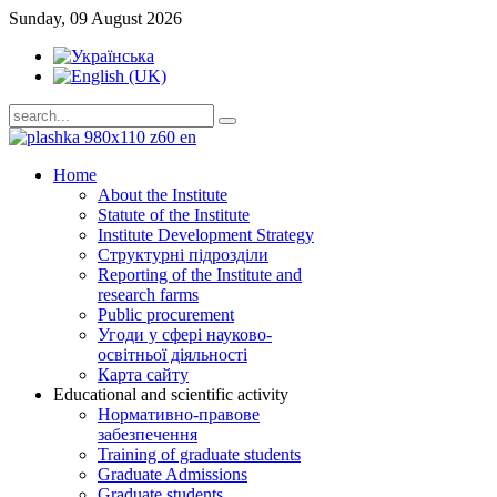
Sunday, 09 August 2026
Home
About the Institute
Statute of the Institute
Institute Development Strategy
Структурні підрозділи
Reporting of the Institute and
research farms
Public procurement
Угоди у сфері науково-
освітньої діяльності
Карта сайту
Educational and scientific activity
Нормативно-правове
забезпечення
Training of graduate students
Graduate Admissions
Graduate students