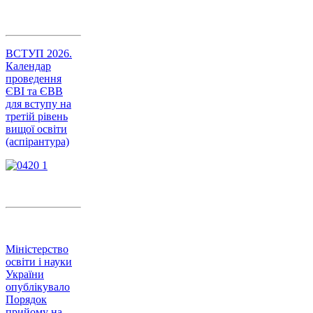
ВСТУП 2026.
Календар
проведення
ЄВІ та ЄВВ
для вступу на
третій рівень
вищої освіти
(аспірантура)
Міністерство
освіти і науки
України
опублікувало
Порядок
прийому на