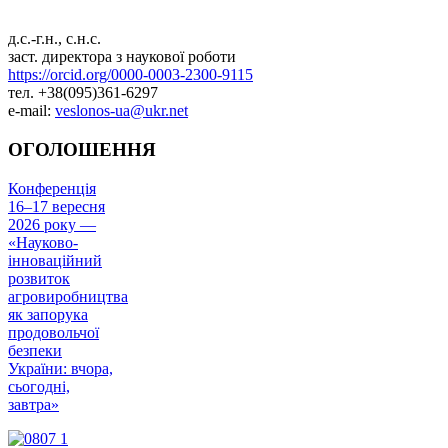
д.с.-г.н., с.н.с.
заст. директора з наукової роботи
https://orcid.org/0000-0003-2300-9115
тел. +38(095)361-6297
e-mail:
veslonos-ua@ukr.net
ОГОЛОШЕННЯ
Конференція
16–17 вересня
2026 року —
«Науково-
інноваційний
розвиток
агровиробництва
як запорука
продовольчої
безпеки
України: вчора,
сьогодні,
завтра»