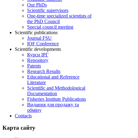
Our PhDs
Scientific supervisors
One-time specialized scientists of
the PhD Council
Special council meeting
Scientific publications
Journal FSU
IOF Conference
Scientific developments
Курси ІРГ
Repository
Patents
Research Results
Educational and Reference
Literature
Scientific and Methodological
Documentation
Fisheries Institute Publications
Видання для продажу та
обміну
Contacts
Карта сайту