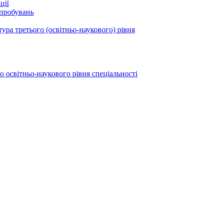
ції
ипробувань
ура третього (освітньо-наукового) рівня
о освітньо-наукового рівня спеціальності