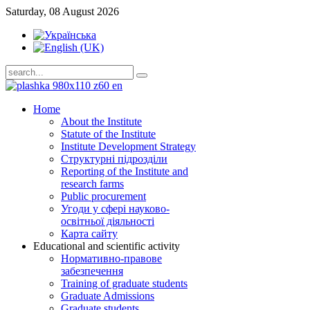
Saturday, 08 August 2026
Home
About the Institute
Statute of the Institute
Institute Development Strategy
Структурні підрозділи
Reporting of the Institute and
research farms
Public procurement
Угоди у сфері науково-
освітньої діяльності
Карта сайту
Educational and scientific activity
Нормативно-правове
забезпечення
Training of graduate students
Graduate Admissions
Graduate students