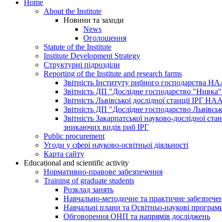
Home
About the Institute
Новини та заходи
News
Оголошення
Statute of the Institute
Institute Development Strategy
Структурні підрозділи
Reporting of the Institute and research farms
Звітність Інституту рибного господарства Н
Звітність ДП "Дослідне господарство "Нивк
Звітність Львівської дослідної станції ІРГ НА
Звітність ДП "Дослідне господарство Львівськ
Звітність Закарпатської науково-дослідної ста
зникаючих видів риб ІРГ
Public procurement
Угоди у сфері науково-освітньої діяльності
Карта сайту
Educational and scientific activity
Нормативно-правове забезпечення
Training of graduate students
Розклад занять
Навчально-методичне та практичне забезпечен
Навчальні плани та Освітньо-наукові програм
Обговорення ОНП та напрямів досліджень