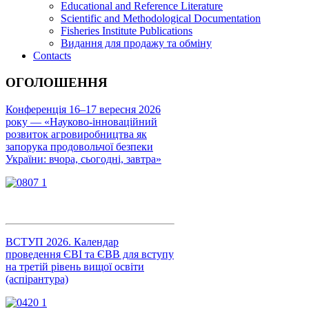
Educational and Reference Literature
Scientific and Methodological Documentation
Fisheries Institute Publications
Видання для продажу та обміну
Contacts
ОГОЛОШЕННЯ
Конференція 16–17 вересня 2026
року — «Науково-інноваційний
розвиток агровиробництва як
запорука продовольчої безпеки
України: вчора, сьогодні, завтра»
ВСТУП 2026. Календар
проведення ЄВІ та ЄВВ для вступу
на третій рівень вищої освіти
(аспірантура)