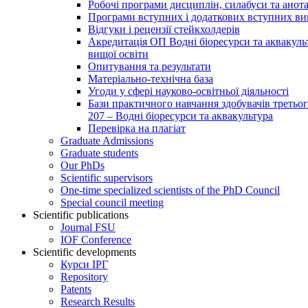
Робочі програми дисциплін, силабуси та анота
Програми вступних і додаткових вступних в
Відгуки і рецензії стейкхолдерів
Акредитація ОП Водні біоресурси та аквакульт
вищої освіти
Опитування та результати
Матеріально-технічна база
Угоди у сфері науково-освітньої діяльності
Бази практичного навчання здобувачів третьог
207 – Водні біоресурси та аквакультура
Перевірка на плагіат
Graduate Admissions
Graduate students
Our PhDs
Scientific supervisors
One-time specialized scientists of the PhD Council
Special council meeting
Scientific publications
Journal FSU
IOF Conference
Scientific developments
Курси ІРГ
Repository
Patents
Research Results