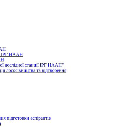
ААН
а" ІРГ НААН
АН
ої дослідної станції ІРГ НААН"
нції лососівництва та відтворення
ня підготовки аспірантів
и