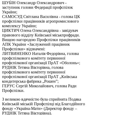
ШУБІН Олександр Олександрович -
заступник голови Федерації профспілок
України;
САМОСУД Світлана Василівна - голова ЦК
профспілки працівників агропромислового
комплексу України;
ЦИКТИЧ Олена Олександрівна - завідувач
правового відділу Київської міськпрофради.
Вищою нагородою Профспілки працівників
АПК України «Заслужений працівник
Профспілки» відзначені:
ЛИТВИНЕНКО Наталія Федорівна, голова
профспілкового комітету первинної
профспілкової організації ПрАТ «Оболонь»;
РУДНІК Тетяна Вікторівна, голова
профспілкового комітету первинної
профспілкової організації ПрАТ „Київська
кондитерська фабрика „Рошен”;
ГЕРУС Сергій Миколайович, голова Ради
Профспілки.
З великою вдячністю була сприйнята Подяка
Київській міській Профспілці від Благодійного
фонду «Україна-Мати» (Директор фонду –
РУДНІК Тетяна Вікторівна).