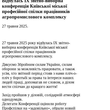
Відбулась ІХ звітно-виборна
конференція Київської міської
професійної спілки працівників
агропромислового комплексу
27 травня 2025
.
27 травня 2025 року відбулась ІХ звітно-
виборна конференція Київської міської
професійної спілки працівників
агропромислового комплексу.
Дякуємо Збройним силам України, силам
оборони за можливість працювати, а також
усім, хто звітний період стояв з нами пліч-о-
пліч у боротьбі за права та інтереси наших
людей праці, допомагав не словом, а ділом
вести спілчан до кращого життя!
Захід пройшов у діловій, солідарній атмосфері
однодумців.
Делегати Конференції оцінили роботу
Профспілки на «задовільно», обрали новий