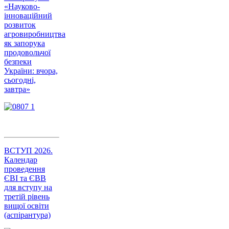
«Науково-
інноваційний
розвиток
агровиробництва
як запорука
продовольчої
безпеки
України: вчора,
сьогодні,
завтра»
ВСТУП 2026.
Календар
проведення
ЄВІ та ЄВВ
для вступу на
третій рівень
вищої освіти
(аспірантура)