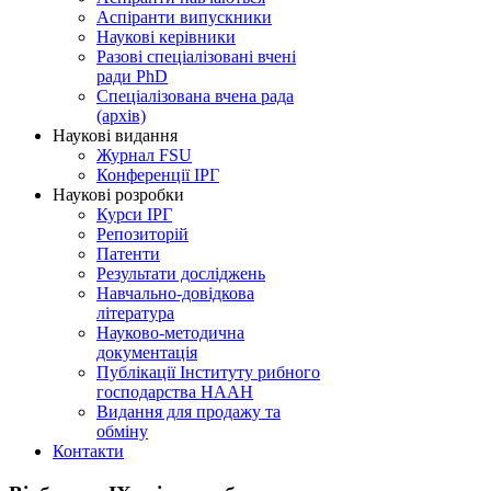
Аспіранти випускники
Наукові керівники
Разові спеціалізовані вчені
ради PhD
Спеціалізована вчена рада
(архів)
Наукові видання
Журнал FSU
Конференції ІРГ
Наукові розробки
Курси ІРГ
Репозиторій
Патенти
Результати досліджень
Навчально-довідкова
література
Науково-методична
документація
Публікації Інституту рибного
господарства НААН
Видання для продажу та
обміну
Контакти