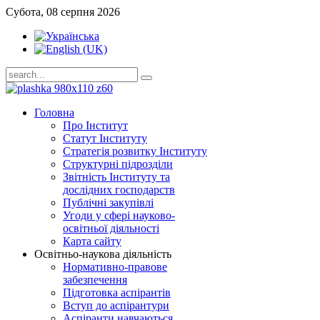
Субота, 08 серпня 2026
Головна
Про Інститут
Статут Інституту
Стратегія розвитку Інституту
Структурні підрозділи
Звітність Інституту та
дослідних господарств
Публічні закупівлі
Угоди у сфері науково-
освітньої діяльності
Карта сайту
Освітньо-наукова діяльність
Нормативно-правове
забезпечення
Підготовка аспірантів
Вступ до аспірантури
Аспіранти навчаються