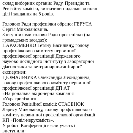
склад виборних органів: Раду, Президію та
Ревізійну комісію, визначили подальші основні
цілі і завдання на 5 років.
Головою Ради профспілки обрано: ГЕРУСА
Сергія Миколайовича.
Заступниками голови Ради профспілки (на
громадських засадах):
ПАРХОМЕНКО Тетяну Василівну, голову
профспілкового комітету первинної
профспілкової організації Державного
науково-дослідного інституту з лабораторної
діагностики та ветеринарно-санітарної
експертизи;
ЦІОМАЛЬЧУКА Олександра Леонідовича,
голову профспілкового комітету первинної
профспілкової організації ДП АТ
«Національна акціонерна компанія
«Украгролізинг».
Головою Ревізійної комісії: СТАСЕНОК
Ларису Миколаївну, голову профспілкового
комітету первинної профспілкової організації
КП «Поділ-нерухомість».
У роботі Конференції взяли участь і
виступили: