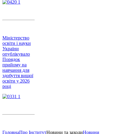
Міністерство
освіти і науки
України
опублікувало
Порядок
прийому на
навчання для
здобуття вищої
освіти у 2026
році
Головна
Про Інститут
Новини та заходи
Новини