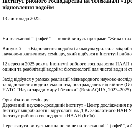
Інститут рибного господарства на телеканалі «Тр
відновлення водойм
13 листопада 2025
.
На телеканалі “Трофей” — новий випуск програми “Жива стихі
Випуск 5 — «Відновлення водойм і аквакультури: сила мікроб
науково-практичному семінару, який відбувся в Інституті риб
12 вересня 2025 року в Інституті рибного господарства НААН 
оцінки та реабілітації водойм: біотехнології для чистої води й с
Захід відбувся у рамках реалізації міжнародного науково-дослі
та відновлення водних екосистем, постраждалих від війни» (G6
НАТО “Наука заради миру і безпеки” (RestoAQUA, 2023–2025).
Організатори семінару:
Державний науково-дослідний інститут «Центр дослідження пр
Інститут мікробіології і вірусології ім. Д.К. Заболотного НАН У
Інститут рибного господарства НААН (Київ).
Переглянути випуск можна не лише на телеканалі “Трофей”, а 