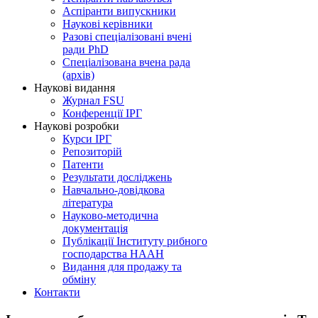
Аспіранти випускники
Наукові керівники
Разові спеціалізовані вчені
ради PhD
Спеціалізована вчена рада
(архів)
Наукові видання
Журнал FSU
Конференції ІРГ
Наукові розробки
Курси ІРГ
Репозиторій
Патенти
Результати досліджень
Навчально-довідкова
література
Науково-методична
документація
Публікації Інституту рибного
господарства НААН
Видання для продажу та
обміну
Контакти