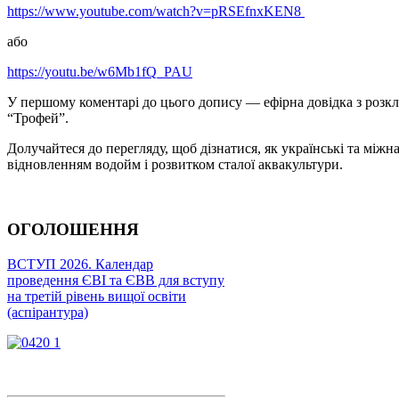
https://www.youtube.com/watch?v=pRSEfnxKEN8
або
https://youtu.be/w6Mb1fQ_PAU
У першому коментарі до цього допису — ефірна довідка з розкл
“Трофей”.
Долучайтеся до перегляду, щоб дізнатися, як українські та між
відновленням водойм і розвитком сталої аквакультури.
ОГОЛОШЕННЯ
ВСТУП 2026. Календар
проведення ЄВІ та ЄВВ для вступу
на третій рівень вищої освіти
(аспірантура)