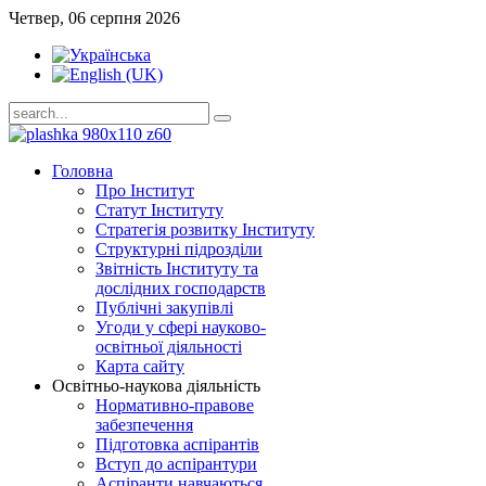
Четвер, 06 серпня 2026
Головна
Про Інститут
Статут Інституту
Стратегія розвитку Інституту
Структурні підрозділи
Звітність Інституту та
дослідних господарств
Публічні закупівлі
Угоди у сфері науково-
освітньої діяльності
Карта сайту
Освітньо-наукова діяльність
Нормативно-правове
забезпечення
Підготовка аспірантів
Вступ до аспірантури
Аспіранти навчаються