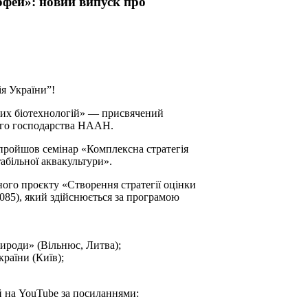
офей»: новий випуск про
я України”!
них біотехнологій» — присвячений
ного господарства НААН.
пройшов семінар «Комплексна стратегія
табільної аквакультури».
дного проєкту «Створення стратегії оцінки
085), який здійснюється за програмою
ироди» (Вільнюс, Литва);
країни (Київ);
й на YouTube за посиланнями: