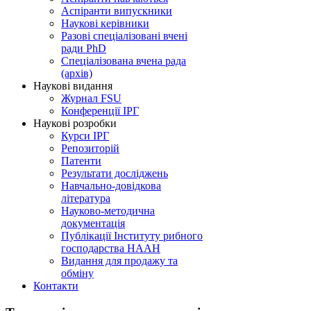
Аспіранти випускники
Наукові керівники
Разові спеціалізовані вчені
ради PhD
Спеціалізована вчена рада
(архів)
Наукові видання
Журнал FSU
Конференції ІРГ
Наукові розробки
Курси ІРГ
Репозиторій
Патенти
Результати досліджень
Навчально-довідкова
література
Науково-методична
документація
Публікації Інституту рибного
господарства НААН
Видання для продажу та
обміну
Контакти