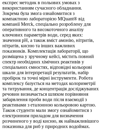
експрес методик в польових умовах з
використанням сучасного обладнання.
Зокрема була змога ознайомитися з
компактною лабораторією MQuant® від
компанії Merck, спеціально розроблену для
оперативного та високоточного аналізу
ключових параметрів води, серед яких:
значення pH, а також вміст амонію, нітритів,
нітратів, кисню та інших важливих
показників. Комплектація лабораторії, що
розміщена у зручному кейсі, містить повний
спектр необхідних хімічних реактивів у
спеціальних ємностях, відповідні кольорові
шкали для інтерпретації результатів, набір
пробірок та точні мірні інструменти. Робота
комплексу базується на методах колориметрії
та титрування, де концентрація досліджуваних
речовин визначається шляхом порівняння
забарвлення проби води після взаємодії з
реактивами з еталонною кольоровою картою.
Також студенти мали змогу ознайомитися з
електронним приладом для визначення
розчиненого у воді кисню, як найважливішого
показника для риб у природних водоймах.