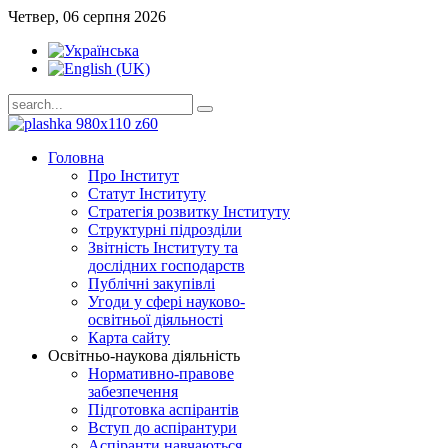
Четвер, 06 серпня 2026
Головна
Про Інститут
Статут Інституту
Стратегія розвитку Інституту
Структурні підрозділи
Звітність Інституту та
дослідних господарств
Публічні закупівлі
Угоди у сфері науково-
освітньої діяльності
Карта сайту
Освітньо-наукова діяльність
Нормативно-правове
забезпечення
Підготовка аспірантів
Вступ до аспірантури
Аспіранти навчаються