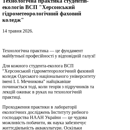
Технологічна практика студентів-
екологів ВСП "Херсонський
гідрометеорологічний фаховий
коледж"
14 травня 2026
.
Технологічна практика — це фундамент
майбутньої професійності у відповідній галузі!
​Для кожного студента-еколога ВСП
"Херсонський гідрометеорологічний фаховий
коледж Одеського національного університету
імені І. І. Мечникова" найцікавіше
починається тоді, коли теорія з підручників та
лекцій оживає в руках на технологічній
практиці.
Проходження практики в лабораторії
екологічних досліджень Інституту рибного
господарства НААН України — це чудова
можливість побачити, як наука забезпечує
життєдіяльність аквакультури. Оскільки