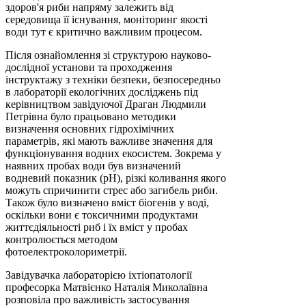
здоров'я риби напряму залежить від
середовища її існування, моніторинг якості
води тут є критично важливим процесом.
​Після ознайомлення зі структурою науково-
дослідної установи та проходження
інструктажу з техніки безпеки, безпосередньо
в лабораторії екологічних досліджень під
керівництвом завідуючої Драган Людмили
Петрівна було працьовано методики
визначення основних гідрохімічних
параметрів, які мають важливе значення для
функціонування водних екосистем. Зокрема у
наявних пробах води був визначений
водневий показник (pH), різкі коливання якого
можуть спричинити стрес або загибель риби.
Також було визначено вміст біогенів у воді,
оскільки вони є токсичними продуктами
життєдіяльності риб і їх вміст у пробах
контролюється методом
фотоелектроколориметрії.
Завідувачка лабораторією іхтіопатології
професорка Матвієнко Наталія Миколаївна
розповіла про важливість застосування