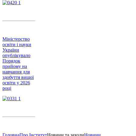
Міністерство
освіти і науки
України
опублікувало
Порядок
прийому на
навчання для
здобуття вищої
освіти у 2026
році
Головна
Про Інститут
Новини та заходи
Новини