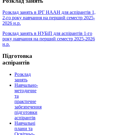
Розклад занять
Розклад занять в ІРГ НААН для аспірантів 1,
2-го року навчання на перший семестр 2025-
2026 н.р.
Розклад занять в НУБіП для аспірантів 1-го
року навчання на перший семестр 2025-2026
н.р.
Підготовка
аспірантів
Розклад
занять
Навчально-
методичне
та
практичне
забезпечення
підготовки
аспірантів
Навчальні
плани та
Освітньо-