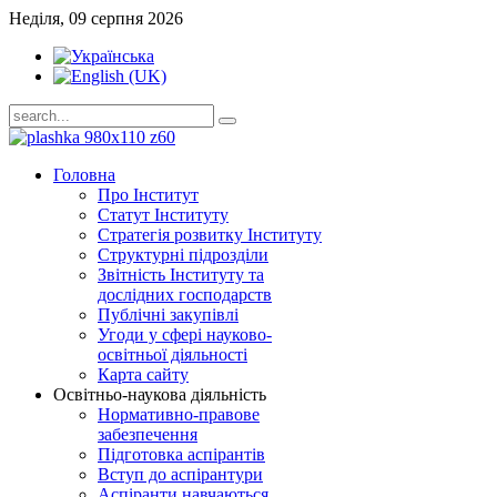
Неділя, 09 серпня 2026
Головна
Про Інститут
Статут Інституту
Стратегія розвитку Інституту
Структурні підрозділи
Звітність Інституту та
дослідних господарств
Публічні закупівлі
Угоди у сфері науково-
освітньої діяльності
Карта сайту
Освітньо-наукова діяльність
Нормативно-правове
забезпечення
Підготовка аспірантів
Вступ до аспірантури
Аспіранти навчаються