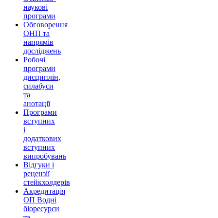
наукові
програми
Обговорення
ОНП та
напрямів
досліджень
Робочі
програми
дисциплін,
силабуси
та
анотації
Програми
вступних
і
додаткових
вступних
випробувань
Відгуки і
рецензії
стейкхолдерів
Акредитація
ОП Водні
біоресурси
та