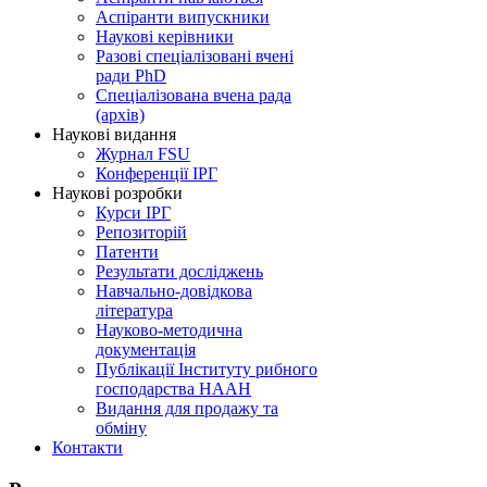
Аспіранти випускники
Наукові керівники
Разові спеціалізовані вчені
ради PhD
Спеціалізована вчена рада
(архів)
Наукові видання
Журнал FSU
Конференції ІРГ
Наукові розробки
Курси ІРГ
Репозиторій
Патенти
Результати досліджень
Навчально-довідкова
література
Науково-методична
документація
Публікації Інституту рибного
господарства НААН
Видання для продажу та
обміну
Контакти