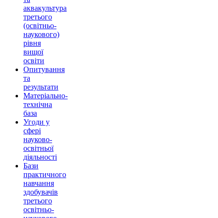
аквакультура
третього
(освітньо-
наукового)
рівня
вищої
освіти
Опитування
та
результати
Матеріально-
технічна
база
Угоди у
сфері
науково-
освітньої
діяльності
Бази
практичного
навчання
здобувачів
третього
освітньо-