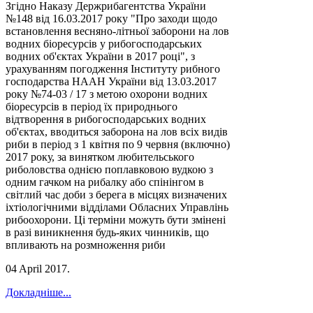
Згідно Наказу Держрибагентства України
№148 від 16.03.2017 року "Про заходи щодо
встановлення весняно-літньої заборони на лов
водних біоресурсів у рибогосподарських
водних об'єктах України в 2017 році", з
урахуванням погодження Інституту рибного
господарства НААН України від 13.03.2017
року №74-03 / 17 з метою охорони водних
біоресурсів в період їх природнього
відтворення в рибогосподарських водних
об'єктах, вводиться заборона на лов всіх видів
риби в період з 1 квітня по 9 червня (включно)
2017 року, за винятком любительського
риболовства однією поплавковою вудкою з
одним гачком на рибалку або спінінгом в
світлий час доби з берега в місцях визначених
іхтіологічними відділами Обласних Управлінь
рибоохорони. Ці терміни можуть бути змінені
в разі виникнення будь-яких чинників, що
впливають на розмноження риби
04 April 2017
.
Докладніше...