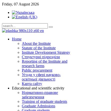
Friday, 07 August 2026
Home
About the Institute
Statute of the Institute
Institute Development Strategy
Структурні підрозділи
Reporting of the Institute and
research farms
Public procurement
Угоди у сфері науково-
освітньої діяльності
Карта сайту
Educational and scientific activity
Нормативно-правове
забезпечення
Training of graduate students
Graduate Admissions
Graduate students