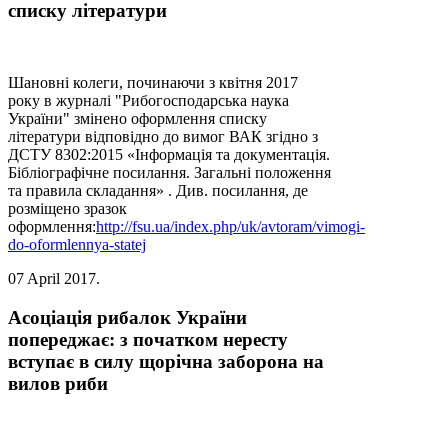
списку літератури
Шановні колеги, починаючи з квітня 2017
року в журналі "Рибогосподарська наука
України" змінено оформлення списку
літератури відповідно до вимог ВАК згідно з
ДСТУ 8302:2015 «Інформація та документація.
Бібліографічне посилання. Загальні положення
та правила складання» . Див. посилання, де
розміщено зразок
оформлення:
http://fsu.ua/index.php/uk/avtoram/vimogi-
do-oformlennya-statej
07 April 2017
.
Асоціація рибалок України
попереджає: з початком нересту
вступає в силу щорічна заборона на
вилов риби