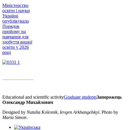
Міністерство
освіти і науки
України
опублікувало
Порядок
прийому на
навчання для
здобуття вищої
освіти у 2026
році
Educational and scientific activity
Graduate students
Запорожець
Олександр Михайлович
Designed by
Natalia Kolesnik
,
Ievgen Arkhangelskyi
. Photo by
Maria Simon
.