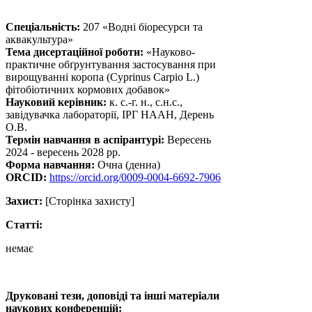
Спеціальність:
207 «Водні біоресурси та
аквакультура»
Тема дисертаційної роботи:
«Науково-
практичне обґрунтування застосування при
вирощуванні коропа (Cyprinus Carpio L.)
фітобіотичних кормових добавок»
Науковий керівник:
к. с.-г. н., с.н.с.,
завідувачка лабораторії, ІРГ НААН, Дерень
О.В.
Термін навчання в аспірантурі:
Вересень
2024 - вересень 2028 рр.
Форма навчання:
Очна (денна)
ORCID:
https://orcid.org/0009-0004-6692-7906
Захист:
[Сторінка захисту]
Статті:
немає
Друковані тези, доповіді та інші матеріали
наукових конференцій: