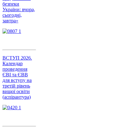
безпеки
України: вчора,
сьогодні,
завтра»
ВСТУП 2026.
Календар
проведення
ЄВІ та ЄВВ
для вступу на
третій рівень
вищої освіти
(аспірантура)