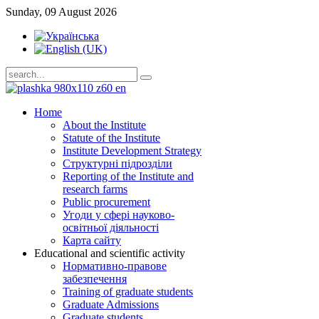
Sunday, 09 August 2026
Home
About the Institute
Statute of the Institute
Institute Development Strategy
Структурні підрозділи
Reporting of the Institute and
research farms
Public procurement
Угоди у сфері науково-
освітньої діяльності
Карта сайту
Educational and scientific activity
Нормативно-правове
забезпечення
Training of graduate students
Graduate Admissions
Graduate students