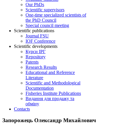
Our PhDs
Scientific supervisors
One-time specialized scientists of
the PhD Council
Special council meeting
Scientific publications
Journal FSU
IOF Conference
Scientific developments
Курси ІРГ
Repository
Patents
Research Results
Educational and Reference
Literature
Scientific and Methodological
Documentation
Fisheries Institute Publications
Видання для продажу та
обміну
Contacts
Запорожець Олександр Михайлович