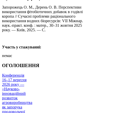
Запорожець О. М., Дерень О. В. Перспективи
використання фітобіотичних добавок в годівлі
коропа // Сучасні проблеми раціонального
використання водних біоресурсів: VIІ Міжнар.
наук.-практ. конф. : матер., 30–31 жовтня 2025
року. — Київ, 2025. — С.
Участь у стажуванні:
немає
ОГОЛОШЕННЯ
Конференція
16–17 вересня
2026 року —
«Науково-
інноваційний
розвиток
агровиробництва
як запорука
продовольчої