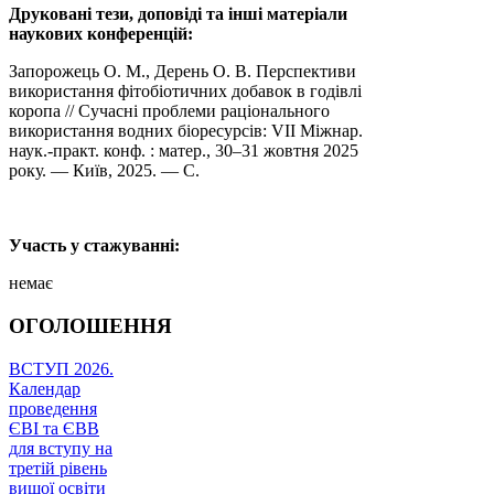
Друковані тези, доповіді та інші матеріали
наукових конференцій:
Запорожець О. М., Дерень О. В. Перспективи
використання фітобіотичних добавок в годівлі
коропа // Сучасні проблеми раціонального
використання водних біоресурсів: VIІ Міжнар.
наук.-практ. конф. : матер., 30–31 жовтня 2025
року. — Київ, 2025. — С.
Участь у стажуванні:
немає
ОГОЛОШЕННЯ
ВСТУП 2026.
Календар
проведення
ЄВІ та ЄВВ
для вступу на
третій рівень
вищої освіти