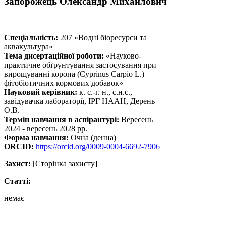
Запорожець Олександр Михайлович
Спеціальність:
207 «Водні біоресурси та
аквакультура»
Тема дисертаційної роботи:
«Науково-
практичне обґрунтування застосування при
вирощуванні коропа (Cyprinus Carpio L.)
фітобіотичних кормових добавок»
Науковий керівник:
к. с.-г. н., с.н.с.,
завідувачка лабораторії, ІРГ НААН, Дерень
О.В.
Термін навчання в аспірантурі:
Вересень
2024 - вересень 2028 рр.
Форма навчання:
Очна (денна)
ORCID:
https://orcid.org/0009-0004-6692-7906
Захист:
[Сторінка захисту]
Статті:
немає