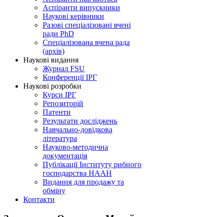
Аспіранти випускники
Наукові керівники
Разові спеціалізовані вчені
ради PhD
Спеціалізована вчена рада
(архів)
Наукові видання
Журнал FSU
Конференції ІРГ
Наукові розробки
Курси ІРГ
Репозиторій
Патенти
Результати досліджень
Навчально-довідкова
література
Науково-методична
документація
Публікації Інституту рибного
господарства НААН
Видання для продажу та
обміну
Контакти