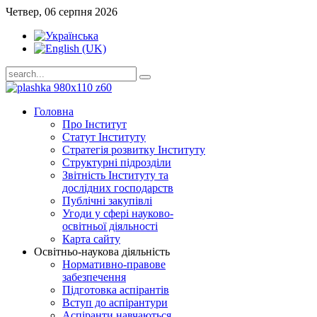
Четвер, 06 серпня 2026
Головна
Про Інститут
Статут Інституту
Стратегія розвитку Інституту
Структурні підрозділи
Звітність Інституту та
дослідних господарств
Публічні закупівлі
Угоди у сфері науково-
освітньої діяльності
Карта сайту
Освітньо-наукова діяльність
Нормативно-правове
забезпечення
Підготовка аспірантів
Вступ до аспірантури
Аспіранти навчаються