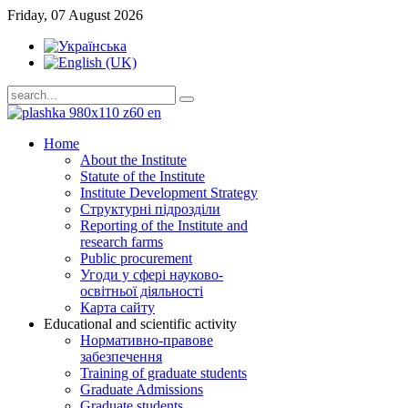
Friday, 07 August 2026
Home
About the Institute
Statute of the Institute
Institute Development Strategy
Структурні підрозділи
Reporting of the Institute and
research farms
Public procurement
Угоди у сфері науково-
освітньої діяльності
Карта сайту
Educational and scientific activity
Нормативно-правове
забезпечення
Training of graduate students
Graduate Admissions
Graduate students