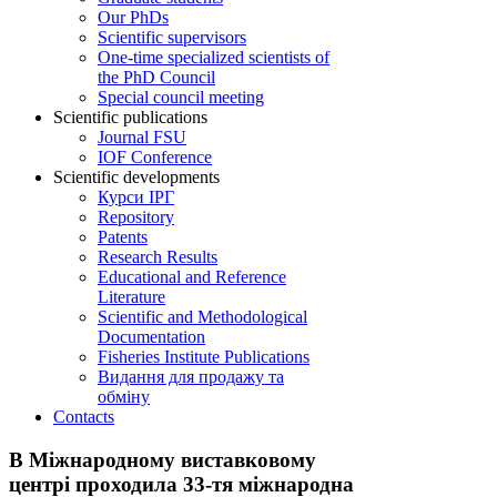
Our PhDs
Scientific supervisors
One-time specialized scientists of
the PhD Council
Special council meeting
Scientific publications
Journal FSU
IOF Conference
Scientific developments
Курси ІРГ
Repository
Patents
Research Results
Educational and Reference
Literature
Scientific and Methodological
Documentation
Fisheries Institute Publications
Видання для продажу та
обміну
Contacts
В Міжнародному виставковому
центрі проходила 33-тя міжнародна