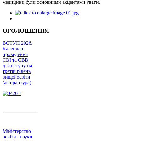
медицини були основними акцентами уваги.
ОГОЛОШЕННЯ
ВСТУП 2026.
Календар
проведення
ЄВІ та ЄВВ
для вступу на
третій рівень
вищої освіти
(аспірантура)
Міністерство
освіти і науки