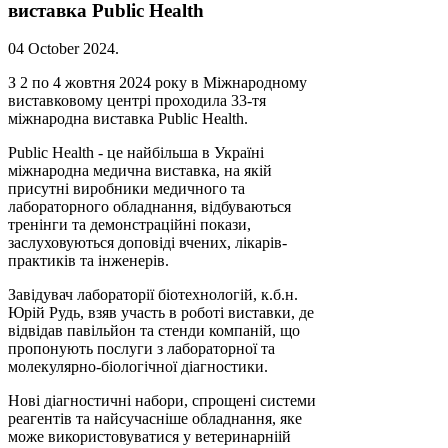
виставка Public Health
04 October 2024
.
З 2 по 4 жовтня 2024 року в Міжнародному
виставковому центрі проходила 33-тя
міжнародна виставка Public Health.
Public Health - це найбільша в Україні
міжнародна медична виставка, на якій
присутні виробники медичного та
лабораторного обладнання, відбуваються
тренінги та демонстраційні покази,
заслуховуються доповіді вчених, лікарів-
практиків та інженерів.
Завідувач лабораторії біотехнологій, к.б.н.
Юрій Рудь, взяв участь в роботі виставки, де
відвідав павільйон та стенди компаній, що
пропонують послуги з лабораторної та
молекулярно-біологічної діагностики.
Нові діагностичні набори, спрощені системи
реагентів та найсучасніше обладнання, яке
може використовуватися у ветеринарніій