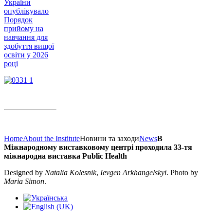
України
опублікувало
Порядок
прийому на
навчання для
здобуття вищої
освіти у 2026
році
Home
About the Institute
Новини та заходи
News
В
Міжнародному виставковому центрі проходила 33-тя
міжнародна виставка Public Health
Designed by
Natalia Kolesnik
,
Ievgen Arkhangelskyi
. Photo by
Maria Simon
.