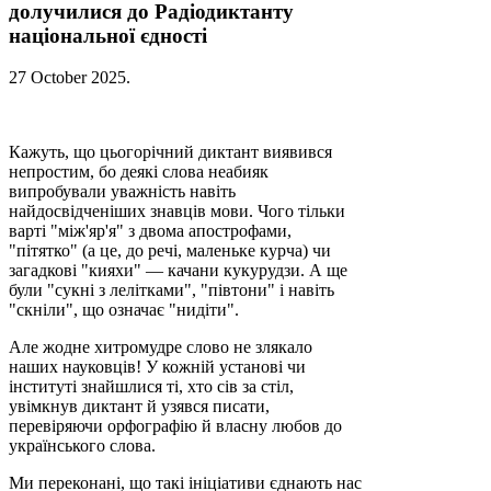
долучилися до Радіодиктанту
національної єдності
27 October 2025
.
Кажуть, що цьогорічний диктант виявився
непростим, бо деякі слова неабияк
випробували уважність навіть
найдосвідченіших знавців мови. Чого тільки
варті "між'яр'я" з двома апострофами,
"пітятко" (а це, до речі, маленьке курча) чи
загадкові "кияхи" — качани кукурудзи. А ще
були "сукні з лелітками", "півтони" і навіть
"скніли", що означає "нидіти".
Але жодне хитромудре слово не злякало
наших науковців! У кожній установі чи
інституті знайшлися ті, хто сів за стіл,
увімкнув диктант й узявся писати,
перевіряючи орфографію й власну любов до
українського слова.
Ми переконані, що такі ініціативи єднають нас