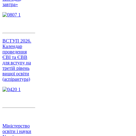
завтра»
ВСТУП 2026.
Календар
проведення
ЄВІ та ЄВВ
для вступу на
третій рівень
вищої освіти
(аспірантура)
Міністерство
освіти і науки