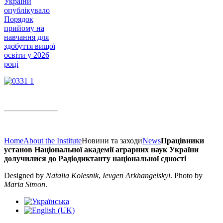
України
опублікувало
Порядок
прийому на
навчання для
здобуття вищої
освіти у 2026
році
Home
About the Institute
Новини та заходи
News
Працівники
установ Національної академії аграрних наук України
долучилися до Радіодиктанту національної єдності
Designed by
Natalia Kolesnik
,
Ievgen Arkhangelskyi
. Photo by
Maria Simon
.