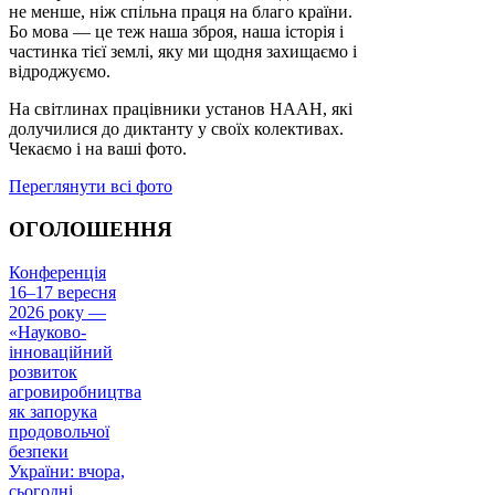
не менше, ніж спільна праця на благо країни.
Бо мова — це теж наша зброя, наша історія і
частинка тієї землі, яку ми щодня захищаємо і
відроджуємо.
На світлинах працівники установ НААН, які
долучилися до диктанту у своїх колективах.
Чекаємо і на ваші фото.
Переглянути всі фото
ОГОЛОШЕННЯ
Конференція
16–17 вересня
2026 року —
«Науково-
інноваційний
розвиток
агровиробництва
як запорука
продовольчої
безпеки
України: вчора,
сьогодні,