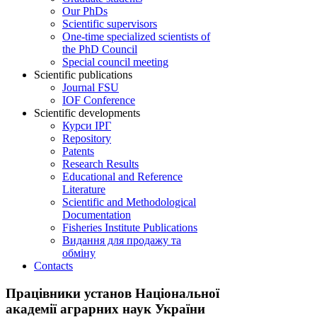
Our PhDs
Scientific supervisors
One-time specialized scientists of
the PhD Council
Special council meeting
Scientific publications
Journal FSU
IOF Conference
Scientific developments
Курси ІРГ
Repository
Patents
Research Results
Educational and Reference
Literature
Scientific and Methodological
Documentation
Fisheries Institute Publications
Видання для продажу та
обміну
Contacts
Працівники установ Національної
академії аграрних наук України