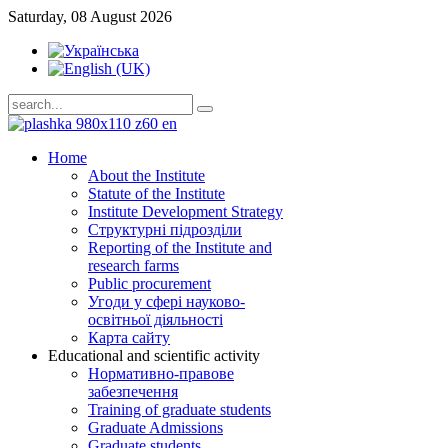
Saturday, 08 August 2026
Home
About the Institute
Statute of the Institute
Institute Development Strategy
Структурні підрозділи
Reporting of the Institute and
research farms
Public procurement
Угоди у сфері науково-
освітньої діяльності
Карта сайту
Educational and scientific activity
Нормативно-правове
забезпечення
Training of graduate students
Graduate Admissions
Graduate students