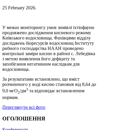
25 February 2026
.
У межах моніторингу умов зимівлі іхтіофауни
продовжено дослідження кисневого режиму
Київського водосховища. Фахівцями відділу
досліджень біоресурсів водосховищ Інституту
рибного господарства НААН проведено
контрольні заміри кисню в районі с. Лебедівка
з метою виявлення його дефіциту та
запобігання негативним наслідкам для
водосховища.
За результатами встановлено, що вміст
розчиненого у воді кисню становив від 8,64 до
3
9,0 мгO
/дм
та відповідає встановленим
2
нормам.
Переглянути всі фото
ОГОЛОШЕННЯ
Конференція