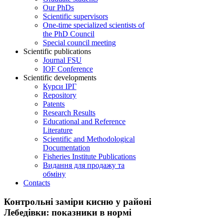
Our PhDs
Scientific supervisors
One-time specialized scientists of
the PhD Council
Special council meeting
Scientific publications
Journal FSU
IOF Conference
Scientific developments
Курси ІРГ
Repository
Patents
Research Results
Educational and Reference
Literature
Scientific and Methodological
Documentation
Fisheries Institute Publications
Видання для продажу та
обміну
Contacts
Контрольні заміри кисню у районі
Лебедівки: показники в нормі