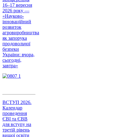
16–17 вересня
2026 року —
«Науково-
інноваційний
розвиток
агровиробництва
як запорука
продовольчої
безпеки
України: вчора,
сьогодні,
завтра»
ВСТУП 2026.
Календар
проведення
ЄВІ та ЄВВ
для вступу на
третій рівень
вищої освіти