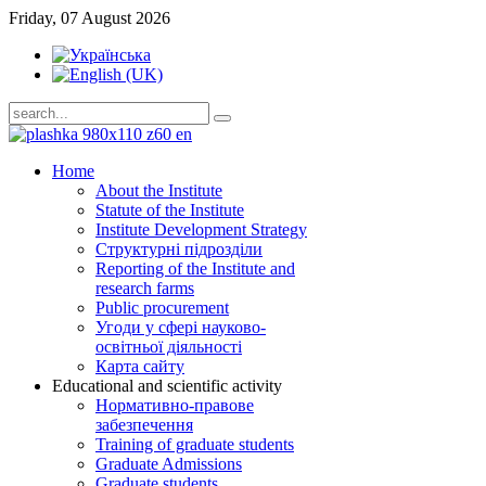
Friday, 07 August 2026
Home
About the Institute
Statute of the Institute
Institute Development Strategy
Структурні підрозділи
Reporting of the Institute and
research farms
Public procurement
Угоди у сфері науково-
освітньої діяльності
Карта сайту
Educational and scientific activity
Нормативно-правове
забезпечення
Training of graduate students
Graduate Admissions
Graduate students