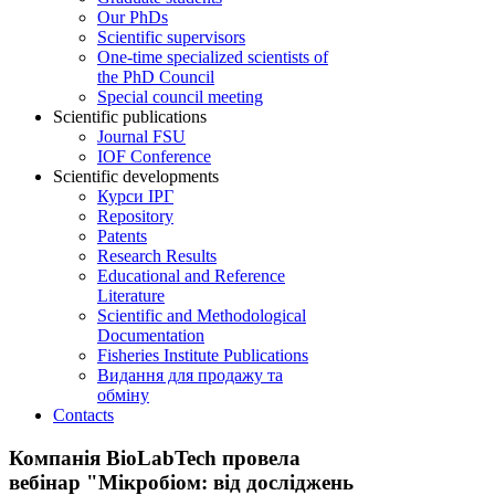
Our PhDs
Scientific supervisors
One-time specialized scientists of
the PhD Council
Special council meeting
Scientific publications
Journal FSU
IOF Conference
Scientific developments
Курси ІРГ
Repository
Patents
Research Results
Educational and Reference
Literature
Scientific and Methodological
Documentation
Fisheries Institute Publications
Видання для продажу та
обміну
Contacts
Компанія BioLabTech провела
вебінар "Мікробіом: від досліджень