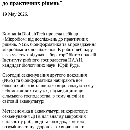
до практичних рішень"
19 May 2026
.
Компанія BioLabTech провела вебінар
«Мікробіом: від досліджень до практичних
рішень. NGS, біоінформатика та впровадження
мікробіомних досліджень». В роботі вебінару
взяв участь завідувач лабораторії біотехнологій
Інституту рибного господарства НААН,
кандидат біологічних наук, Юрій Рудь.
Сьогодні секвенування другого покоління
(NGS) та біоінформатика набирають все
більших обертів та швидко впроваджуються у
всіх можливих галузях, від медицини до
сільського господарства, в тому числі й в
світовій аквакультурі.
Метагеноміка в аквакультурі використовує
секвенування ДНК для аналізу мікробних
спільнот у рибі, воді та відходах, з метою
розуміння стану здоров’я, захворювань та