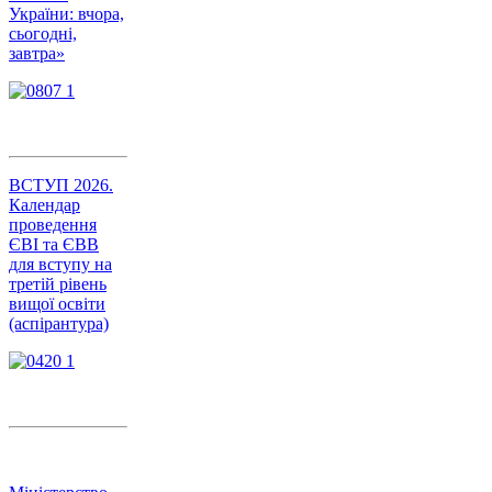
України: вчора,
сьогодні,
завтра»
ВСТУП 2026.
Календар
проведення
ЄВІ та ЄВВ
для вступу на
третій рівень
вищої освіти
(аспірантура)