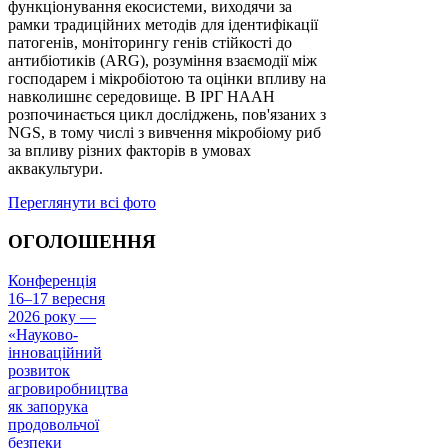
функціонування екосистеми, виходячи за
рамки традиційних методів для ідентифікації
патогенів, моніторингу генів стійкості до
антибіотиків (ARG), розуміння взаємодії між
господарем і мікробіотою та оцінки впливу на
навколишнє середовище. В ІРГ НААН
розпочинається цикл досліджень, пов'язаних з
NGS, в тому числі з вивчення мікробіому риб
за впливу різних факторів в умовах
аквакультури.
Переглянути всі фото
ОГОЛОШЕННЯ
Конференція
16–17 вересня
2026 року —
«Науково-
інноваційний
розвиток
агровиробництва
як запорука
продовольчої
безпеки