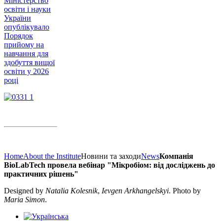
Міністерство
освіти і науки
України
опублікувало
Порядок
прийому на
навчання для
здобуття вищої
освіти у 2026
році
Home
About the Institute
Новини та заходи
News
Компанія
BioLabTech провела вебінар "Мікробіом: від досліджень до
практичних рішень"
Designed by
Natalia Kolesnik
,
Ievgen Arkhangelskyi
. Photo by
Maria Simon
.