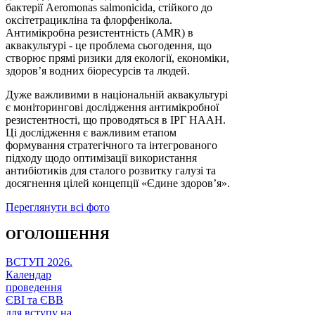
бактерії Aeromonas salmonicida, стійкого до
оксітетрацикліна та флорфенікола.
Антимікробна резистентність (AMR) в
аквакультурі - це проблема сьогодення, що
створює прямі ризики для екології, економіки,
здоров’я водних біоресурсів та людей.
Дуже важливими в національній аквакультурі
є моніторингові дослідження антимікробної
резистентності, що проводяться в ІРГ НААН.
Ці дослідження є важливим етапом
формування стратегічного та інтегрованого
підходу щодо оптимізації використання
антибіотиків для сталого розвитку галузі та
досягнення цілей концепції «Єдине здоров’я».
Переглянути всі фото
ОГОЛОШЕННЯ
ВСТУП 2026.
Календар
проведення
ЄВІ та ЄВВ
для вступу на