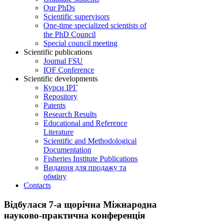
Our PhDs
Scientific supervisors
One-time specialized scientists of
the PhD Council
Special council meeting
Scientific publications
Journal FSU
IOF Conference
Scientific developments
Курси ІРГ
Repository
Patents
Research Results
Educational and Reference
Literature
Scientific and Methodological
Documentation
Fisheries Institute Publications
Видання для продажу та
обміну
Contacts
Відбулася 7-а щорічна Міжнародна
науково-практична конференція