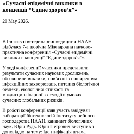
«Сучасні епідемічні виклики в
концепції “Єдине здоров’я”»
20 May 2026
.
В Інституті ветеринарної медицини НААН
відбулася 7-а щорічна Міжнародна науково-
практична конференція «Сучасні епідемічні
виклики в концепції “Єдине здоров’я”».
У ході конференції учасники представили
результати сучасних наукових досліджень,
обговорили виклики, пов’язані з поширенням
інфекційних захворювань, питання біологічної
безпеки, екологічної стійкості та
міждисциплінарної взаємодії в умовах
сучасних глобальних ризиків.
В роботі конференції взяв участь завідувач
лабораторії біотехнологій Інституту рибного
господарства НААН, кандидат біологічних
наук, Юрій Рудь. Юрій Петрович виступив з
доповіддю на тему: Ідентифікація штама