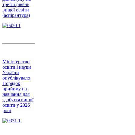
третій рівень
вищої освіти
(аспірантура)
Міністерство
освіти і науки
України
опублікувало
Порядок
прийому на
навчання для
здобуття вищої
освіти у 2026
році