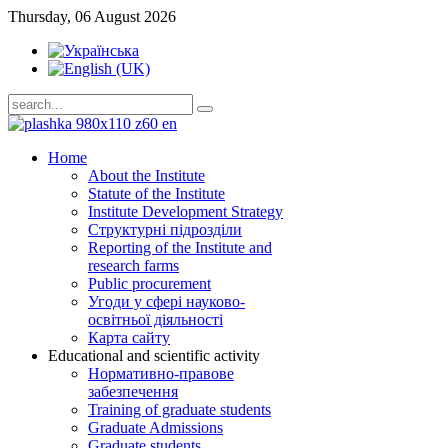
Thursday, 06 August 2026
Home
About the Institute
Statute of the Institute
Institute Development Strategy
Структурні підрозділи
Reporting of the Institute and
research farms
Public procurement
Угоди у сфері науково-
освітньої діяльності
Карта сайту
Educational and scientific activity
Нормативно-правове
забезпечення
Training of graduate students
Graduate Admissions
Graduate students