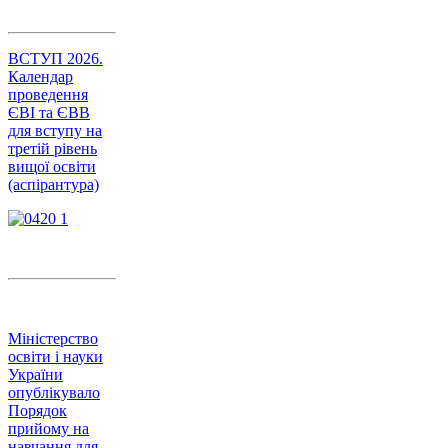
ВСТУП 2026.
Календар
проведення
ЄВІ та ЄВВ
для вступу на
третій рівень
вищої освіти
(аспірантура)
Міністерство
освіти і науки
України
опублікувало
Порядок
прийому на
навчання для