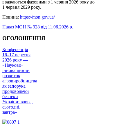
вважаються фаховими з 1 червня 2026 року до
1 червня 2029 року.
Новина:
https://mon.gov.ua/
Наказ МОН № 928 від 11.06.2026 р.
ОГОЛОШЕННЯ
Конференція
16–17 вересня
2026 року —
«Науково-
інноваційний
розвиток
агровиробництва
як запорука
продовольчої
безпеки
України: вчора,
сьогодні,
завтра»