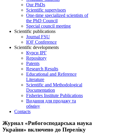
Our PhDs
Scientific supervisors
One-time specialized scientists of
the PhD Council
Special council meeting
Scientific publications
Journal FSU
IOF Conference
Scientific developments
Курси ІРГ
Repository
Patents
Research Results
Educational and Reference
Literature
Scientific and Methodological
Documentation
Fisheries Institute Publications
Видання для продажу та
обміну
Contacts
Журнал «Рибогосподарська наука
України» включено до Переліку