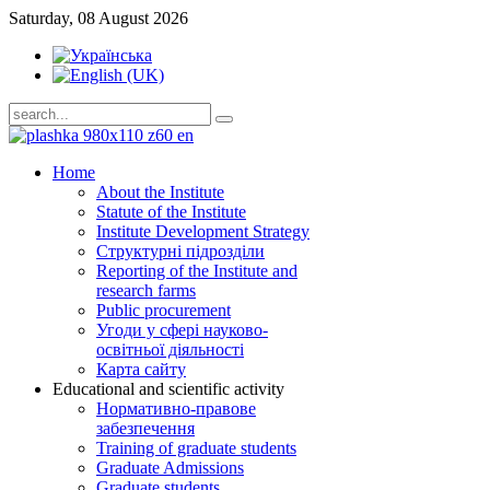
Saturday, 08 August 2026
Home
About the Institute
Statute of the Institute
Institute Development Strategy
Структурні підрозділи
Reporting of the Institute and
research farms
Public procurement
Угоди у сфері науково-
освітньої діяльності
Карта сайту
Educational and scientific activity
Нормативно-правове
забезпечення
Training of graduate students
Graduate Admissions
Graduate students