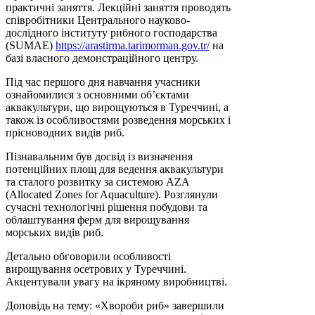
практичні заняття. Лекційні заняття проводять
співробітники Центрального науково-
дослідного інституту рибного господарства
(SUMAE)
https://arastirma.tarimorman.gov.tr/
на
базі власного демонстраційного центру.
Під час першого дня навчання учасники
ознайомилися з основними об’єктами
аквакультури, що вирощуються в Туреччині, а
також із особливостями розведення морських і
прісноводних видів риб.
Пізнавальним був досвід із визначення
потенційних площ для ведення аквакультури
та сталого розвитку за системою AZA
(Allocated Zones for Aquaculture). Розглянули
сучасні технологічні рішення побудови та
облаштування ферм для вирощування
морських видів риб.
Детально обговорили особливості
вирощування осетрових у Туреччині.
Акцентували увагу на ікряному виробництві.
Доповідь на тему: «Хвороби риб» завершили