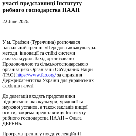
участі представниці Інституту
рибного господарства НААН
22 June 2026
.
У м. Трабзон (Туреччина) розпочався
навчальний тренінг «Передова аквакультура:
методи, інновації та стійкі системи
аквакультури». Захід організовано
Продовольчою та сільськогосподарською
організацією Організації Об'єднаних Націй
(FAO)
https://www.fao.org/
за сприяння
Держрибагентства України для українських
фахівців галузі.
До делегації входять представники
підприємств аквакультури, урядової та
наукової установ, а також закладів вищої
освіти, зокрема представниця Інституту
рибного господарства НААН – Ольга
ДЕРЕНЬ.
Програма тренінгу поєднує лекційні і