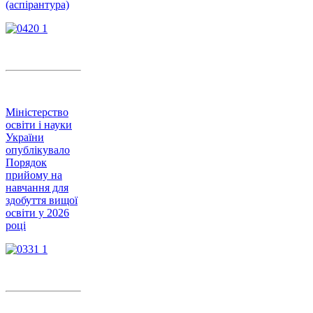
(аспірантура)
Міністерство
освіти і науки
України
опублікувало
Порядок
прийому на
навчання для
здобуття вищої
освіти у 2026
році