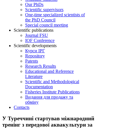
Our PhDs
Scientific supervisors
One-time specialized scientists of
the PhD Council
Special council meeting
Scientific publications
Journal FSU
IOF Conference
Scientific developments
Курси ІРГ
Repository
Patents
Research Results
Educational and Reference
Literature
Scientific and Methodological
Documentation
Fisheries Institute Publications
Видання для продажу та
обміну
Contacts
У Туреччині стартував міжнародний
тренінг з передової аквакультури за