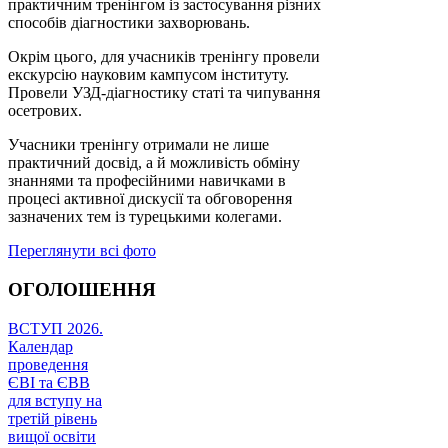
практичним тренінгом із застосування різних
способів діагностики захворювань.
Окрім цього, для учасників тренінгу провели
екскурсію науковим кампусом інституту.
Провели УЗД-діагностику статі та чипування
осетрових.
Учасники тренінгу отримали не лише
практичний досвід, а й можливість обміну
знаннями та професійними навичками в
процесі активної дискусії та обговорення
зазначених тем із турецькими колегами.
Переглянути всі фото
ОГОЛОШЕННЯ
ВСТУП 2026.
Календар
проведення
ЄВІ та ЄВВ
для вступу на
третій рівень
вищої освіти