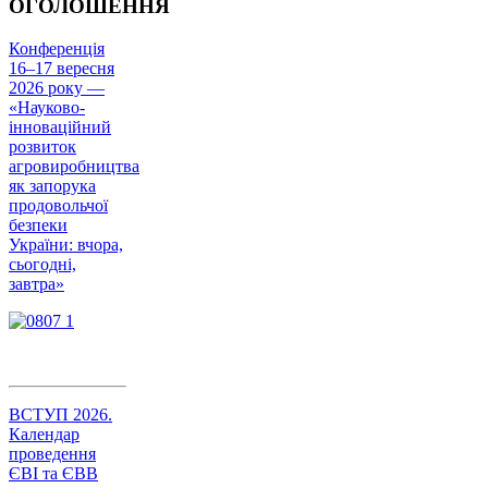
ОГОЛОШЕННЯ
Конференція
16–17 вересня
2026 року —
«Науково-
інноваційний
розвиток
агровиробництва
як запорука
продовольчої
безпеки
України: вчора,
сьогодні,
завтра»
ВСТУП 2026.
Календар
проведення
ЄВІ та ЄВВ