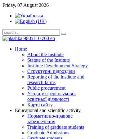
Friday, 07 August 2026
Home
About the Institute
Statute of the Institute
Institute Development Strategy
Структурні підрозділи
Reporting of the Institute and
research farms
Public procurement
Угоди у сфері науково-
освітньої діяльності
Карта сайту
Educational and scientific activity
Нормативно-правове
забезпечення
Training of graduate students
Graduate Admissions
Graduate students