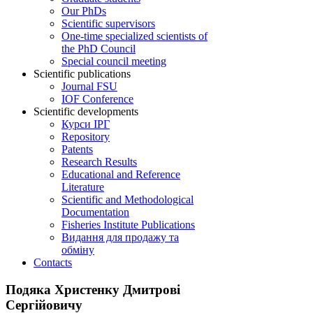
Our PhDs
Scientific supervisors
One-time specialized scientists of
the PhD Council
Special council meeting
Scientific publications
Journal FSU
IOF Conference
Scientific developments
Курси ІРГ
Repository
Patents
Research Results
Educational and Reference
Literature
Scientific and Methodological
Documentation
Fisheries Institute Publications
Видання для продажу та
обміну
Contacts
Подяка Христенку Дмитрові
Сергійовичу