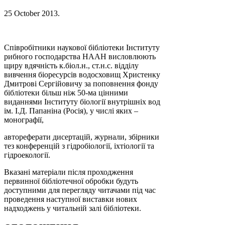
25 October 2013
.
Співробітники наукової бібліотеки Інституту
рибного господарства НААН висловлюють
щиру вдячність к.біол.н., ст.н.с. відділу
вивчення біоресурсів водосховищ Христенку
Дмитрові Сергійовичу за поповнення фонду
бібліотеки більш ніж 50-ма цінними
виданнями Інституту біології внутрішніх вод
ім. І.Д. Папаніна (Росія), у числі яких –
монографії,
автореферати дисертацій, журнали, збірники
тез конференцій з гідробіології, іхтіології та
гідроекології.
Вказані матеріали після проходження
первинної бібліотечної обробки будуть
доступними для перегляду читачами під час
проведення наступної виставки нових
надходжень у читальній залі бібліотеки.