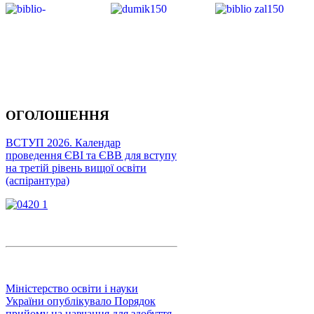
ОГОЛОШЕННЯ
ВСТУП 2026. Календар
проведення ЄВІ та ЄВВ для вступу
на третій рівень вищої освіти
(аспірантура)
Міністерство освіти і науки
України опублікувало Порядок
прийому на навчання для здобуття