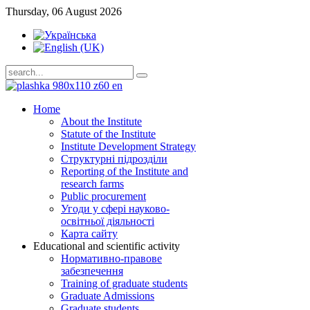
Thursday, 06 August 2026
Home
About the Institute
Statute of the Institute
Institute Development Strategy
Структурні підрозділи
Reporting of the Institute and
research farms
Public procurement
Угоди у сфері науково-
освітньої діяльності
Карта сайту
Educational and scientific activity
Нормативно-правове
забезпечення
Training of graduate students
Graduate Admissions
Graduate students