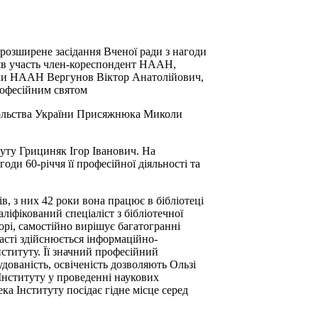
розширене засідання Вченої ради з нагоди
взяв участь член-кореспондент НААН,
теки НААН Вергунов Віктор Анатолійович,
професійним святом
овольства України Присяжнюка Миколи
уту Грициняк Ігор Іванович. На
ди 60-річчя її професійної діяльності та
в, з них 42 роки вона працює в бібліотеці
іфікований спеціаліст з бібліотечної
орі, самостійно вирішує багатогранні
часті здійснюється інформаційно-
нституту. Її значний професійний
дованість, освіченість дозволяють Ользі
Інституту у проведенні наукових
ека Інституту посідає гідне місце серед