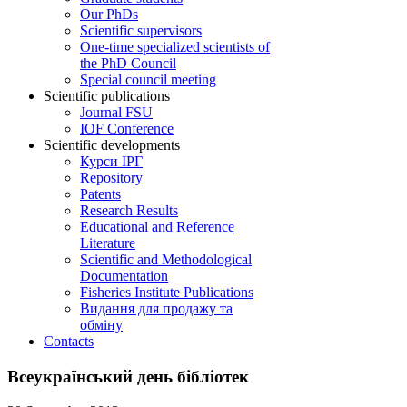
Our PhDs
Scientific supervisors
One-time specialized scientists of
the PhD Council
Special council meeting
Scientific publications
Journal FSU
IOF Conference
Scientific developments
Курси ІРГ
Repository
Patents
Research Results
Educational and Reference
Literature
Scientific and Methodological
Documentation
Fisheries Institute Publications
Видання для продажу та
обміну
Contacts
Всеукраїнський день бібліотек