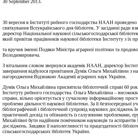
30 September 2013
.
30 вересня в Інституті рибного господарства НААН проведено 
святкування Всеукраїнського дня бібліотек. У засіданні ради 
директор Національної наукової сільськогосподарської бібліо
який привітав працівників наукової бібліотеки Інституту з їх 
та вручив іменні Подяки Міністра аграрної політики та прод
Володимировича.
З вітальним словом звернувся академік НААН, директор Інстит
завершення відбулося привітання Думік Ольги Михайлівни з наго
нагородження Відзнакою Академії аграрних наук України.
Думік Ольга Михайлівна присвятила бібліотечній справі 60 рокі
Інституту рибного господарства. Ольга Михайлівна – висококвал
справи, вільно орієнтується у сучасному інформаційному прост
проблеми діяльності наукової бібліотеки. За її безпосередньої у
бібліографічний і бібліотечний супровід наукових досліджень І
практичний досвід та обізнаність із галузевими проблемами, еру
Михайлівні бути надійним помічником науковців та аспірантів 
досліджень. Завдяки її наполегливості та працездатності бібліот
сільськогосподарських бібліотек України.